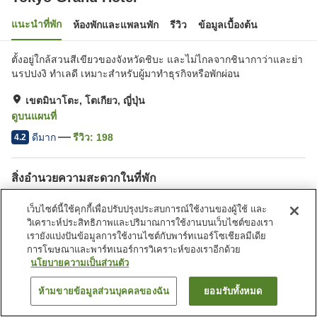
แนะนำที่พัก
ห้องพักและแพลนพัก
รีวิว
ข้อมูลเบื้องต้น
ตั้งอยู่ใกล้สวนสีเขียวของจังหวัดชิบะ และไม่ไกลจากชินากาว่าและย่า
นรปปงงิ ทำเลดี เหมาะสำหรับผู้มาทำธุรกิจหรือพักผ่อน
เขตมินาโตะ, โตเกียว, ญี่ปุ่น
ดูบนแผนที่
ดีมาก
รีวิว:
198
4.2
สิ่งอำนวยความสะดวกในที่พัก
ที่จอดรถ
สปา/บิวตี้ซาลอน
เว็บไซต์นี้ใช้คุกกี้เพื่อปรับปรุงประสบการณ์ใช้งานของผู้ใช้ และ
ร้านอาหาร
คาเฟ่
วิเคราะห์ประสิทธิภาพและปริมาณการใช้งานบนเว็บไซต์ของเรา
เรายังแบ่งปันข้อมูลการใช้งานไซต์กับพาร์ทเนอร์โซเชียลมีเดีย
การโฆษณาและพาร์ทเนอร์การวิเคราะห์ของเราอีกด้วย
หน้าแรก
ญี่ปุ่น
โตเกียว
เขตมินาโตะ
Tokyo Grand Hotel
นโยบายความเป็นส่วนตัว
ห้ามขายข้อมูลส่วนบุคคลของฉัน
ยอมรับทั้งหมด
ค้นหาห้องพัก