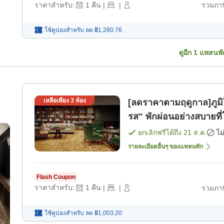
ราคาสำหรับ:
1
คืน
|
|
รวมภาษ
ใช้คูปองสำหรับ
ลด
฿1,280.76
ดูอีก
1
แพลนพั
เหลือเพียง
3
ห้อง
[ลดราคาตามฤดูกาล]ภูมิ
รส" พักผ่อนอย่างสบายที
ห้องพัก]
ยกเลิกฟรีได้ถึง
21 ส.ค.
ไม
รายละเอียดอื่นๆ ของแพลนพัก
Flash Coupon
ราคาสำหรับ:
1
คืน
|
|
รวมภาษ
ใช้คูปองสำหรับ
ลด
฿1,003.20