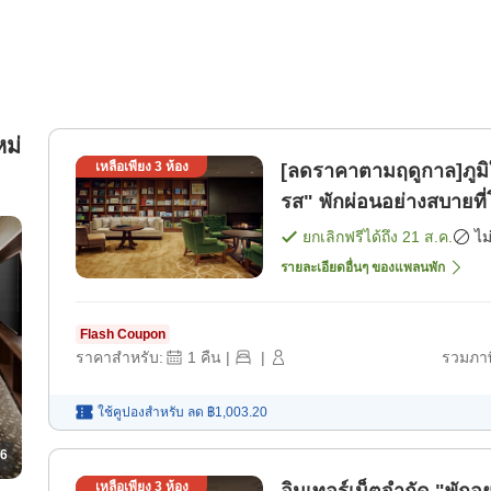
หม่
เหลือเพียง
3
ห้อง
[ลดราคาตามฤดูกาล]ภูมิ
รส" พักผ่อนอย่างสบายที
ห้องพัก]
ยกเลิกฟรีได้ถึง
21 ส.ค.
ไม
รายละเอียดอื่นๆ ของแพลนพัก
Flash Coupon
ราคาสำหรับ:
1
คืน
|
|
รวมภาษ
ใช้คูปองสำหรับ
ลด
฿1,003.20
6
เหลือเพียง
3
ห้อง