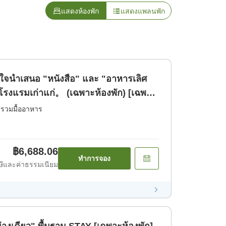
แสดงห้องพัก
แสดงแพลนพัก
ใจนำเสนอ "หนังสือ" และ "อาหารเลิศ
่โรงแรมเก่าแก่。 (เฉพาะห้องพัก) [เฉพาะ
่รวมมื้ออาหาร
฿6,688.06
ทำการจอง
ีและค่าธรรมเนียม