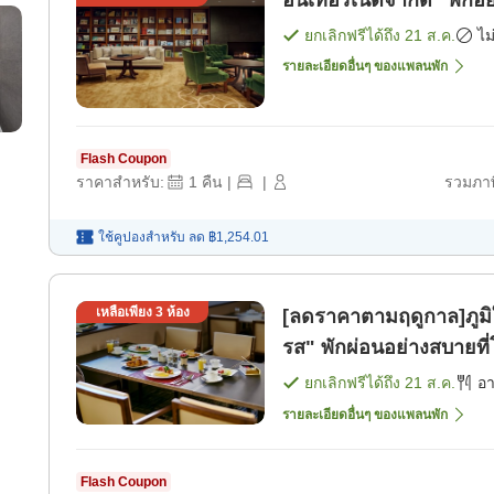
อินเทอร์เน็ตจำกัด "พักอ
ยกเลิกฟรีได้ถึง
21 ส.ค.
ไม
รายละเอียดอื่นๆ ของแพลนพัก
Flash Coupon
ราคาสำหรับ:
1
คืน
|
|
รวมภาษ
ใช้คูปองสำหรับ
ลด
฿1,254.01
เหลือเพียง
3
ห้อง
[ลดราคาตามฤดูกาล]ภูมิ
รส" พักผ่อนอย่างสบายที
[อาหารเช้า]
ยกเลิกฟรีได้ถึง
21 ส.ค.
อ
รายละเอียดอื่นๆ ของแพลนพัก
Flash Coupon