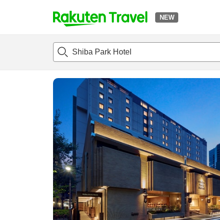
NEW
t
แนะนำที่พัก
ห้องพักและแพลนพัก
รีวิว
ไฮไลต์
สิ่่งอำนวยค
o
p
P
a
g
e
_
s
e
a
r
c
h