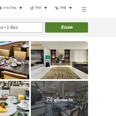
ภาษาไทย
THA
THB
ค้นหาห้องพัก
อง
•
1
ห้อง
อัปเดต
ดูทั้งหมด
59