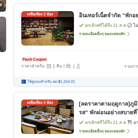
6
เหลือเพียง
3
ห้อง
อินเทอร์เน็ตจำกัด "พักอ
ยกเลิกฟรีได้ถึง
21 ส.ค.
ไม
รายละเอียดอื่นๆ ของแพลนพัก
Flash Coupon
ราคาสำหรับ:
1
คืน
|
|
รวมภาษ
ใช้คูปองสำหรับ
ลด
฿1,254.01
เหลือเพียง
3
ห้อง
[ลดราคาตามฤดูกาล]ภูมิ
รส" พักผ่อนอย่างสบายที
[อาหารเช้า]
ยกเลิกฟรีได้ถึง
21 ส.ค.
อ
รายละเอียดอื่นๆ ของแพลนพัก