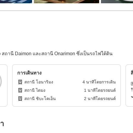
 สถานี Daimon และสถานี Onarimon ซึ่งเป็นรถไฟใต้ดิน
การเดินทาง
ส
สถานี โอนาริมง
4
นาทีโดย
การเดิน
สถานี ไดมง
1
นาทีโดย
รถยนต์
สถานี ชิบะโคเอ็น
2
นาทีโดย
รถยนต์
รา