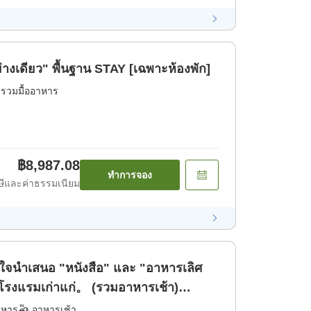
ย่างเดียว" พื้นฐาน STAY [เฉพาะห้องพัก]
่รวมมื้ออาหาร
฿8,987.08
ทำการจอง
ีและค่าธรรมเนียม
ใจนำเสนอ "หนังสือ" และ "อาหารเลิศ
่โรงแรมเก่าแก่。 (รวมอาหารเช้า)
าหาร
อาหารเช้า