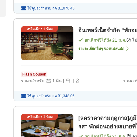
ใช้คูปองสำหรับ
ลด
฿1,078.45
เหลือเพียง
1
ห้อง
อินเทอร์เน็ตจำกัด "พักอ
ยกเลิกฟรีได้ถึง
21 ส.ค.
ไม
รายละเอียดอื่นๆ ของแพลนพัก
Flash Coupon
ราคาสำหรับ:
1
คืน
|
|
รวมภาษ
ใช้คูปองสำหรับ
ลด
฿1,348.06
เหลือเพียง
1
ห้อง
[ลดราคาตามฤดูกาล]ภูมิ
รส" พักผ่อนอย่างสบายที
[อาหารเช้า]
ยกเลิกฟรีได้ถึง
21 ส.ค.
อ