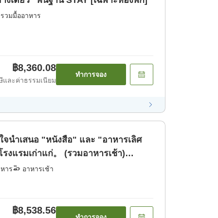
ย่างเดียว" พื้นฐาน STAY [เฉพาะห้องพัก]
่รวมมื้ออาหาร
฿8,360.08
ทำการจอง
ีและค่าธรรมเนียม
ใจนำเสนอ "หนังสือ" และ "อาหารเลิศ
่โรงแรมเก่าแก่。 (รวมอาหารเช้า)
าหาร
อาหารเช้า
฿8,538.56
ทำการจอง