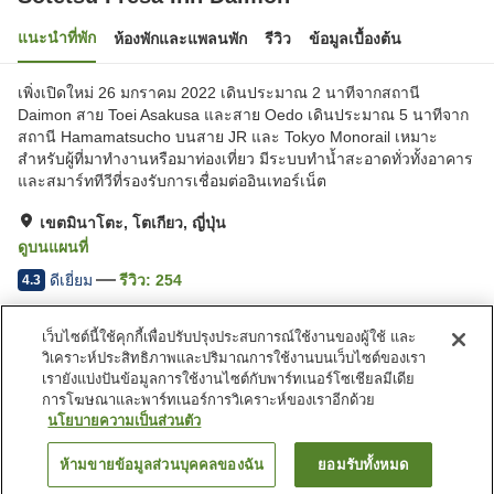
แนะนำที่พัก
ห้องพักและแพลนพัก
รีวิว
ข้อมูลเบื้องต้น
เพิ่งเปิดใหม่ 26 มกราคม 2022 เดินประมาณ 2 นาทีจากสถานี
Daimon สาย Toei Asakusa และสาย Oedo เดินประมาณ 5 นาทีจาก
สถานี Hamamatsucho บนสาย JR และ Tokyo Monorail เหมาะ
สำหรับผู้ที่มาทำงานหรือมาท่องเที่ยว มีระบบทำน้ำสะอาดทั่วทั้งอาคาร
และสมาร์ททีวีที่รองรับการเชื่อมต่ออินเทอร์เน็ต
เขตมินาโตะ, โตเกียว, ญี่ปุ่น
ดูบนแผนที่
ดีเยี่ยม
รีวิว:
254
4.3
เว็บไซต์นี้ใช้คุกกี้เพื่อปรับปรุงประสบการณ์ใช้งานของผู้ใช้ และ
สิ่งอำนวยความสะดวกในที่พัก
วิเคราะห์ประสิทธิภาพและปริมาณการใช้งานบนเว็บไซต์ของเรา
Wi-Fi
ปลอดบุหรี่
เรายังแบ่งปันข้อมูลการใช้งานไซต์กับพาร์ทเนอร์โซเชียลมีเดีย
มีพื้นที่สำหรับสูบบุหรี่
ตู้จำหน่ายอัตโนมัติ
การโฆษณาและพาร์ทเนอร์การวิเคราะห์ของเราอีกด้วย
นโยบายความเป็นส่วนตัว
หน้าแรก
ญี่ปุ่น
โตเกียว
เขตมินาโตะ
ห้ามขายข้อมูลส่วนบุคคลของฉัน
ยอมรับทั้งหมด
ค้นหาห้องพัก
Sotetsu Fresa Inn Daimon