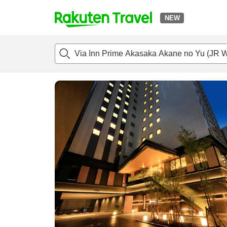
NEW
t
แนะนำที่พัก
ห้องพักและแพลนพัก
รีวิว
สิ่่งอำนวยความสะด
o
p
P
a
g
e
_
s
e
a
r
c
h