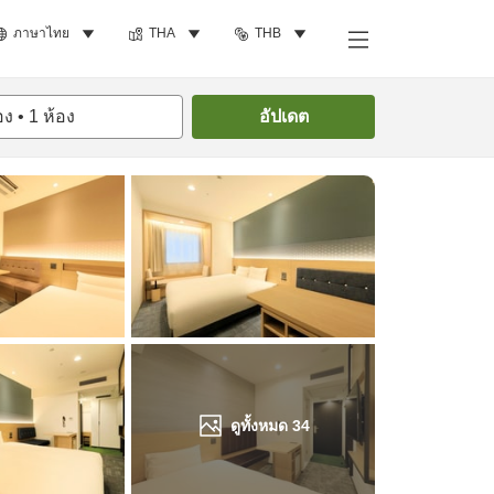
ภาษาไทย
THA
THB
ค้นหาห้องพัก
อง
•
1
ห้อง
อัปเดต
ดูทั้งหมด
34