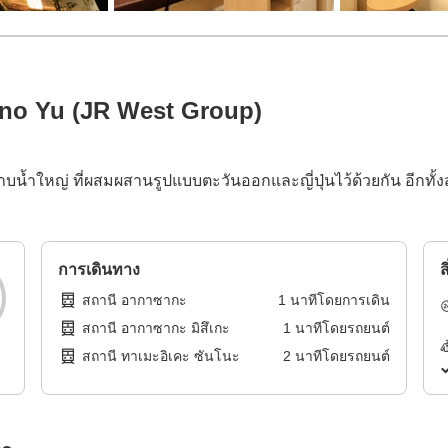
 no Yu (JR West Group)
งอาบน้ำใหญ่ ที่ผสมผสานรูปแบบตะวันออกและญี่ปุ่นไว้ด้วยกัน อีกท
การเดินทาง
ส
สถานี อากาซากะ
1
นาทีโดย
การเดิน
สถานี อากาซากะ มิสึเกะ
1
นาทีโดย
รถยนต์
สถานี ทาเมะอิเคะ ซันโนะ
2
นาทีโดย
รถยนต์