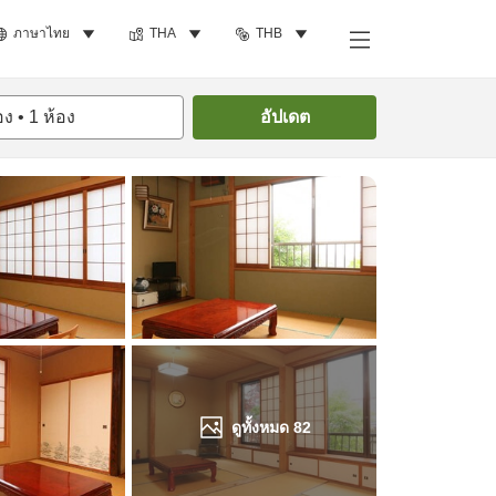
ภาษาไทย
THA
THB
ค้นหาห้องพัก
อง
•
1
ห้อง
อัปเดต
ดูทั้งหมด
82