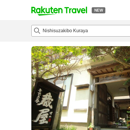
NEW
t
แนะนำที่พัก
ห้องพักและแพลนพัก
รีวิว
สิ่่งอำนวยความสะด
o
p
P
a
g
e
_
s
e
a
r
c
h