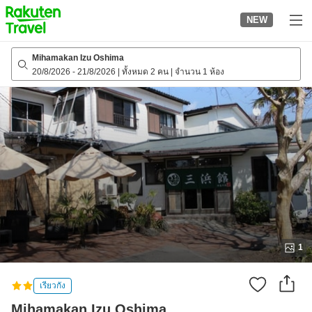
to
NEW
top
page
Mihamakan Izu Oshima
20/8/2026
-
21/8/2026
|
ทั้งหมด 2 คน
|
จำนวน 1 ห้อง
1
เรียวกัง
Mihamakan Izu Oshima