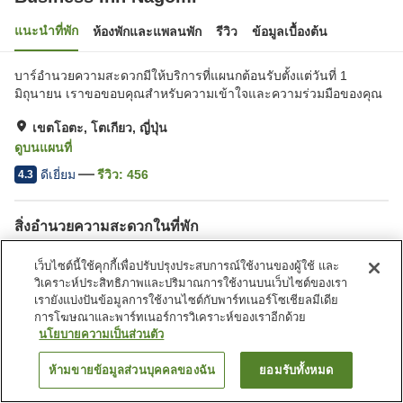
แนะนำที่พัก
ห้องพักและแพลนพัก
รีวิว
ข้อมูลเบื้องต้น
บาร์อำนวยความสะดวกมีให้บริการที่แผนกต้อนรับตั้งแต่วันที่ 1
มิถุนายน เราขอขอบคุณสำหรับความเข้าใจและความร่วมมือของคุณ
เขตโอตะ, โตเกียว, ญี่ปุ่น
ดูบนแผนที่
ดีเยี่ยม
รีวิว:
456
4.3
สิ่งอำนวยความสะดวกในที่พัก
บริการซักแห้ง
ตู้จำหน่ายอัตโนมัติ
เว็บไซต์นี้ใช้คุกกี้เพื่อปรับปรุงประสบการณ์ใช้งานของผู้ใช้ และ
บริการซักผ้า (มีค่าบริการ)
วิเคราะห์ประสิทธิภาพและปริมาณการใช้งานบนเว็บไซต์ของเรา
เรายังแบ่งปันข้อมูลการใช้งานไซต์กับพาร์ทเนอร์โซเชียลมีเดีย
การโฆษณาและพาร์ทเนอร์การวิเคราะห์ของเราอีกด้วย
หน้าแรก
ญี่ปุ่น
โตเกียว
เขตโอตะ
Business Inn Nagomi
นโยบายความเป็นส่วนตัว
ห้ามขายข้อมูลส่วนบุคคลของฉัน
ยอมรับทั้งหมด
ค้นหาห้องพัก