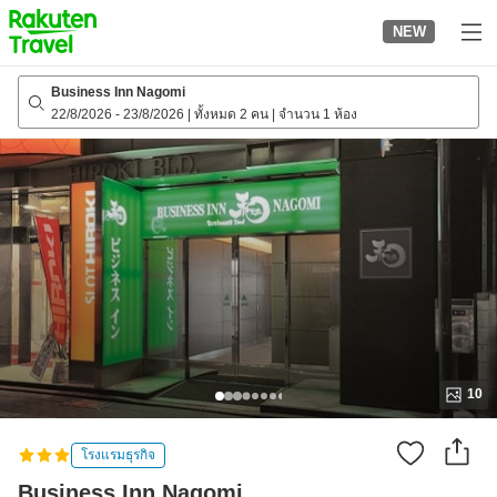
to
NEW
top
page
Business Inn Nagomi
22/8/2026
-
23/8/2026
|
ทั้งหมด 2 คน
|
จำนวน 1 ห้อง
10
โรงแรมธุรกิจ
Business Inn Nagomi