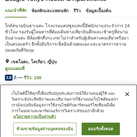
แนะนำที่พัก
ห้องพักและแพลนพัก
รีวิว
ข้อมูลเบื้องต้น
ใกล้สนามบินฮาเนดะ โรงแรมแคปซูลแห่งนี้มีพนักงานประจำการ 24
ชั่วโมง รองรับผู้โดยสารที่ต้องเดินทางเที่ยวบินดึกและเช้าตรู่ที่สนาม
บินฮาเนดะ มีห้องพักสี่ประเภท ไม่ว่าสำหรับผู้เดินทางคนเดียวหรือมา
เป็นครอบครัว อีกทั้งมีบริการเช็คอินด้วยตนเอง และมาตรการความ
ปลอดภัยที่รัดกุม
เขตโอตะ, โตเกียว, ญี่ปุ่น
ดูบนแผนที่
ดี
รีวิว:
150
3.8
เว็บไซต์นี้ใช้คุกกี้เพื่อปรับปรุงประสบการณ์ใช้งานของผู้ใช้ และ
สิ่งอำนวยความสะดวกในที่พัก
วิเคราะห์ประสิทธิภาพและปริมาณการใช้งานบนเว็บไซต์ของเรา
Wi-Fi
เดินห้านาทีถึงสถานี
เรายังแบ่งปันข้อมูลการใช้งานไซต์กับพาร์ทเนอร์โซเชียลมีเดีย
ร้านอาหาร
เลานจ์
การโฆษณาและพาร์ทเนอร์การวิเคราะห์ของเราอีกด้วย
นโยบายความเป็นส่วนตัว
หน้าแรก
ญี่ปุ่น
โตเกียว
เขตโอตะ
ห้ามขายข้อมูลส่วนบุคคลของฉัน
ยอมรับทั้งหมด
ค้นหาห้องพัก
Beagle Tokyo Hostel & Apartments