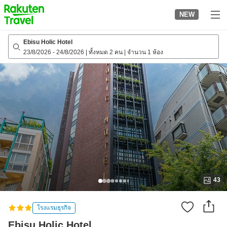
to
NEW
top
page
Ebisu Holic Hotel
23/8/2026
-
24/8/2026
|
ทั้งหมด 2 คน
|
จำนวน 1 ห้อง
43
โรงแรมธุรกิจ
Ebisu Holic Hotel