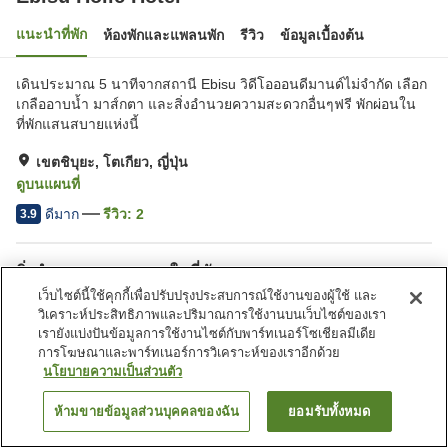
แนะนำที่พัก
ห้องพักและแพลนพัก
รีวิว
ข้อมูลเบื้องต้น
เดินประมาณ 5 นาทีจากสถานี Ebisu วิดีโอออนดีมานด์ไม่จำกัด เลือก
เกลืออาบน้ำ มาส์กตา และสิ่งอำนวยความสะดวกอื่นๆฟรี พักผ่อนใน
ที่พักแสนสบายแห่งนี้
เขตชิบุยะ, โตเกียว, ญี่ปุ่น
ดูบนแผนที่
ดีมาก
รีวิว:
2
3.9
สิ่งอำนวยความสะดวกในที่พัก
เว็บไซต์นี้ใช้คุกกี้เพื่อปรับปรุงประสบการณ์ใช้งานของผู้ใช้ และ
Wi-Fi
วิเคราะห์ประสิทธิภาพและปริมาณการใช้งานบนเว็บไซต์ของเรา
เรายังแบ่งปันข้อมูลการใช้งานไซต์กับพาร์ทเนอร์โซเชียลมีเดีย
การโฆษณาและพาร์ทเนอร์การวิเคราะห์ของเราอีกด้วย
หน้าแรก
ญี่ปุ่น
โตเกียว
เขตชิบุยะ
Ebisu Holic Hotel
นโยบายความเป็นส่วนตัว
ห้ามขายข้อมูลส่วนบุคคลของฉัน
ยอมรับทั้งหมด
ค้นหาห้องพัก