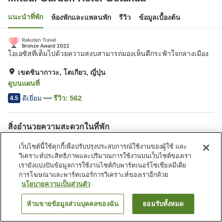
แนะนำที่พัก
ห้องพักและแพลนพัก
รีวิว
ข้อมูลเบื้องต้น
โอเอซิสที่เต็มไปด้วยความสงบสามารถมองเห็นตึกระฟ้าใจกลางเมือง
เขตชินากาวะ, โตเกียว, ญี่ปุ่น
ดูบนแผนที่
ดีเยี่ยม
รีวิว:
562
4.5
สิ่งอำนวยความสะดวกในที่พัก
ห้องอาบน้ำรวม
สปา/บิวตี้ซาลอน
เว็บไซต์นี้ใช้คุกกี้เพื่อปรับปรุงประสบการณ์ใช้งานของผู้ใช้ และ
ร้านอาหาร
ตู้จำหน่ายอัตโนมัติ
วิเคราะห์ประสิทธิภาพและปริมาณการใช้งานบนเว็บไซต์ของเรา
เรายังแบ่งปันข้อมูลการใช้งานไซต์กับพาร์ทเนอร์โซเชียลมีเดีย
การโฆษณาและพาร์ทเนอร์การวิเคราะห์ของเราอีกด้วย
หน้าแรก
ญี่ปุ่น
โตเกียว
เขตชินากาวะ
นโยบายความเป็นส่วนตัว
Mitsui Garden Hotel Gotanda
ห้ามขายข้อมูลส่วนบุคคลของฉัน
ยอมรับทั้งหมด
ค้นหาห้องพัก