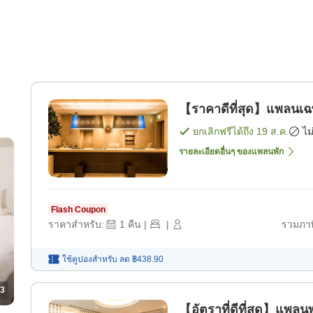
【ราคาดีที่สุด】แพลนเฉพ
ยกเลิกฟรีได้ถึง
19 ส.ค.
ไม
รายละเอียดอื่นๆ ของแพลนพัก
Flash Coupon
ราคาสำหรับ:
1
คืน
|
|
รวมภาษ
ใช้คูปองสำหรับ
ลด
฿438.90
3
【อัตราที่ดีที่สุด】แพลน