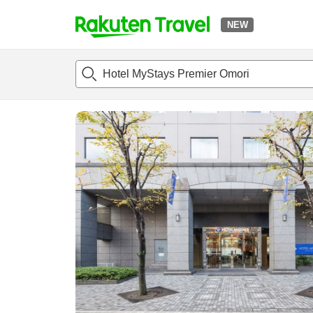
NEW
t
แนะนำที่พัก
ห้องพักและแพลนพัก
รีวิว
สิ่่งอำนวยความสะด
o
p
P
a
g
e
_
s
e
a
r
c
h