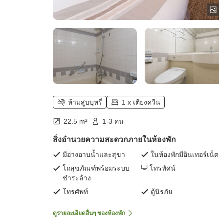
ห้ามสูบบุหรี่
1 x เตียงควีน
22.5 m²
1-3 คน
สิ่งอำนวยความสะดวกภายในห้องพัก
มีอ่างอาบน้ำและสุขา
ในห้องพักมีอินเทอร์เน็ต
โถสุขภัณฑ์พร้อมระบบ
โทรทัศน์
ชำระล้าง
โทรศัพท์
ตู้นิรภัย
ดูรายละเอียดอื่นๆ ของห้องพัก