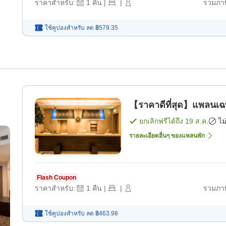
ราคาสำหรับ:
1
คืน
|
|
รวมภาษ
ใช้คูปองสำหรับ
ลด
฿579.35
【ราคาดีที่สุด】แพลนเฉพ
ยกเลิกฟรีได้ถึง
19 ส.ค.
ไม
รายละเอียดอื่นๆ ของแพลนพัก
Flash Coupon
ราคาสำหรับ:
1
คืน
|
|
รวมภาษ
ใช้คูปองสำหรับ
ลด
฿463.98