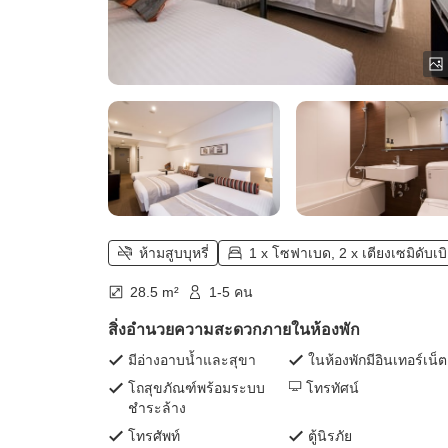
ห้ามสูบบุหรี่
1 x โซฟาเบด, 2 x เตียงเซมิดับเบ
28.5 m²
1-5 คน
สิ่งอำนวยความสะดวกภายในห้องพัก
มีอ่างอาบน้ำและสุขา
ในห้องพักมีอินเทอร์เน็ต
โถสุขภัณฑ์พร้อมระบบ
โทรทัศน์
ชำระล้าง
โทรศัพท์
ตู้นิรภัย