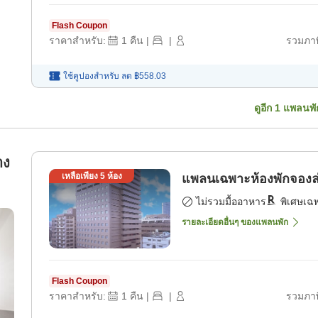
Flash Coupon
ราคาสำหรับ:
1
คืน
|
|
รวมภาษ
ใช้คูปองสำหรับ
ลด
฿558.03
ดูอีก
1
แพลนพั
าง
เหลือเพียง
5
ห้อง
แพลนเฉพาะห้องพักจองล่ว
ไม่รวมมื้ออาหาร
พิเศษเฉ
รายละเอียดอื่นๆ ของแพลนพัก
Flash Coupon
ราคาสำหรับ:
1
คืน
|
|
รวมภาษ