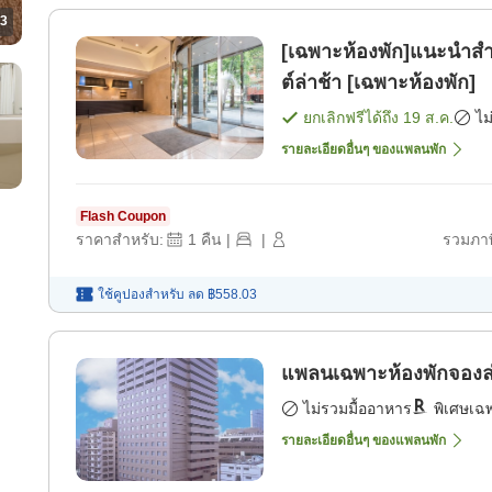
3
[เฉพาะห้องพัก]แนะนำสำ
ต์ล่าช้า [เฉพาะห้องพัก]
ยกเลิกฟรีได้ถึง
19 ส.ค.
ไม
รายละเอียดอื่นๆ ของแพลนพัก
Flash Coupon
ราคาสำหรับ:
1
คืน
|
|
รวมภาษ
ใช้คูปองสำหรับ
ลด
฿558.03
แพลนเฉพาะห้องพักจองล่ว
ไม่รวมมื้ออาหาร
พิเศษเฉ
รายละเอียดอื่นๆ ของแพลนพัก