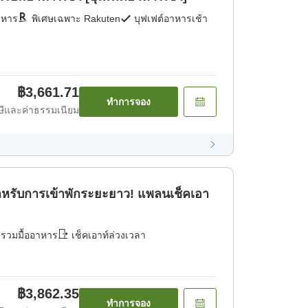
าหาร
พิเศษเฉพาะ Rakuten
บุฟเฟต์อาหารเช้า
฿3,661.71
ทำการจอง
ีและค่าธรรมเนียม
หรับการเข้าพักระยะยาว! แพลนเช็คเอา
่รวมมื้ออาหาร
เช็คเอาท์ล่วงเวลา
฿3,862.35
ทำการจอง