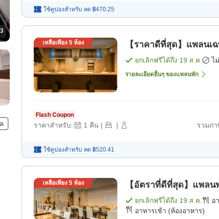
ใช้คูปองสำหรับ
ลด
฿470.25
3
เหลือเพียง
5
ห้อง
【ราคาดีที่สุด】แพลนเฉพ
ยกเลิกฟรีได้ถึง
19 ส.ค.
ไม
รายละเอียดอื่นๆ ของแพลนพัก
Flash Coupon
ิล
ราคาสำหรับ:
1
คืน
|
|
รวมภาษ
ใช้คูปองสำหรับ
ลด
฿520.41
เหลือเพียง
5
ห้อง
【อัตราที่ดีที่สุด】แพลน
ยกเลิกฟรีได้ถึง
19 ส.ค.
อ
อาหารเช้า (ห้องอาหาร)