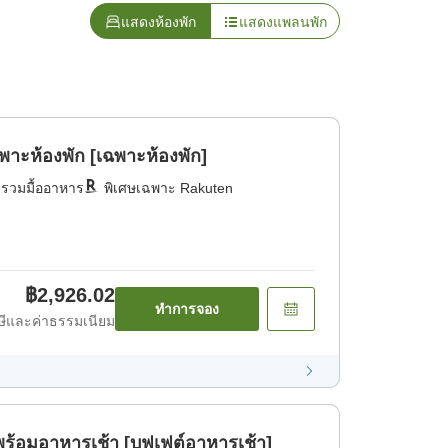
แสดงห้องพัก
แสดงแพลนพัก
าะห้องพัก [เฉพาะห้องพัก]
่รวมมื้ออาหาร
พิเศษเฉพาะ Rakuten
฿2,926.02
ทำการจอง
ีและค่าธรรมเนียม
พร้อมอาหารเช้า [บุฟเฟต์อาหารเช้า]