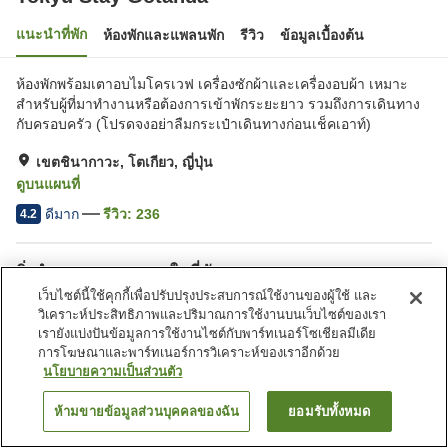
แนะนำที่พัก
ห้องพักและแพลนพัก
รีวิว
ข้อมูลเบื้องต้น
ห้องพักพร้อมเตาอบไมโครเวฟ เครื่องซักผ้าและเครื่องอบผ้า เหมาะ
สำหรับผู้ที่มาทำงานหรือต้องการเข้าพักระยะยาว รวมถึงการเดินทาง
กับครอบครัว (โปรดจงอย่าลืมกระเป๋าเดินทางก่อนเช็คเอาท์)
เขตชินากาวะ, โตเกียว, ญี่ปุ่น
ดูบนแผนที่
ดีมาก
รีวิว:
236
4.2
สิ่งอำนวยความสะดวกในที่พัก
เว็บไซต์นี้ใช้คุกกี้เพื่อปรับปรุงประสบการณ์ใช้งานของผู้ใช้ และ
Wi-Fi
ร้านอาหาร
วิเคราะห์ประสิทธิภาพและปริมาณการใช้งานบนเว็บไซต์ของเรา
ตู้จำหน่ายอัตโนมัติ
บริการส่งสินค้า
เรายังแบ่งปันข้อมูลการใช้งานไซต์กับพาร์ทเนอร์โซเชียลมีเดีย
การโฆษณาและพาร์ทเนอร์การวิเคราะห์ของเราอีกด้วย
นโยบายความเป็นส่วนตัว
หน้าแรก
ญี่ปุ่น
โตเกียว
เขตชินากาวะ
Tokyu Stay Gotanda
ห้ามขายข้อมูลส่วนบุคคลของฉัน
ยอมรับทั้งหมด
ค้นหาห้องพัก