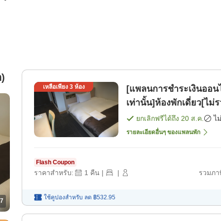
ล)
เหลือเพียง
3
ห้อง
[แพลนการชำระเงินออนไลน
เท่านั้น]ห้องพักเดี่ยว[
[เฉพาะห้องพัก]
ยกเลิกฟรีได้ถึง
20 ส.ค.
ไม
รายละเอียดอื่นๆ ของแพลนพัก
Flash Coupon
ราคาสำหรับ:
1
คืน
|
|
รวมภาษ
ใช้คูปองสำหรับ
ลด
฿532.95
7