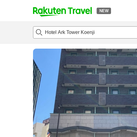
NEW
t
แนะนำที่พัก
ห้องพักและแพลนพัก
รีวิว
สิ่่งอำนวยความสะด
o
p
P
a
g
e
_
s
e
a
r
c
h