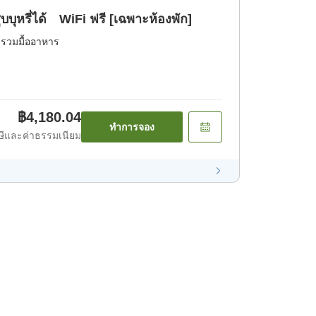
บุหรี่ได้ WiFi ฟรี [เฉพาะห้องพัก]
่รวมมื้ออาหาร
฿4,180.04
ทำการจอง
ีและค่าธรรมเนียม