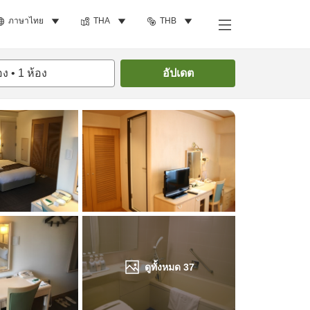
ภาษาไทย
THA
THB
ค้นหาห้องพัก
อง
•
1
ห้อง
อัปเดต
ดูทั้งหมด
37