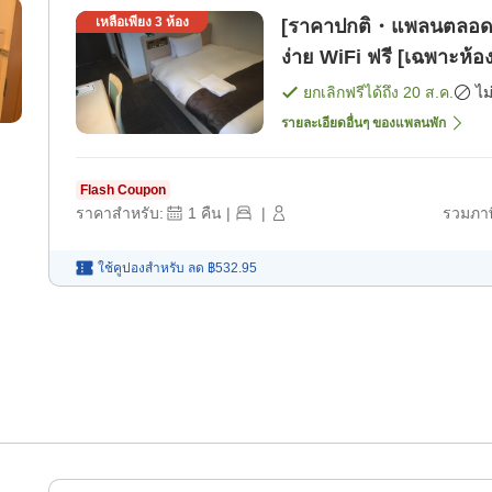
เหลือเพียง
3
ห้อง
[ราคาปกติ・แพลนตลอดปี]
ง่าย WiFi ฟรี [เฉพาะห้อง
ยกเลิกฟรีได้ถึง
20 ส.ค.
ไม
รายละเอียดอื่นๆ ของแพลนพัก
Flash Coupon
ราคาสำหรับ:
1
คืน
|
|
รวมภาษ
ใช้คูปองสำหรับ
ลด
฿532.95