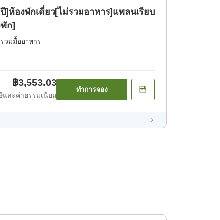
ห้องพักเดี่ยว[ไม่รวมอาหาร]แพลนเรียบ
พัก]
่รวมมื้ออาหาร
฿3,553.03
ทำการจอง
ีและค่าธรรมเนียม