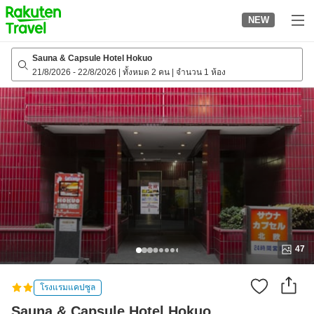
to
NEW
top
page
Sauna & Capsule Hotel Hokuo
21/8/2026
-
22/8/2026
|
ทั้งหมด 2 คน
|
จำนวน 1 ห้อง
47
โรงแรมแคปซูล
Sauna & Capsule Hotel Hokuo