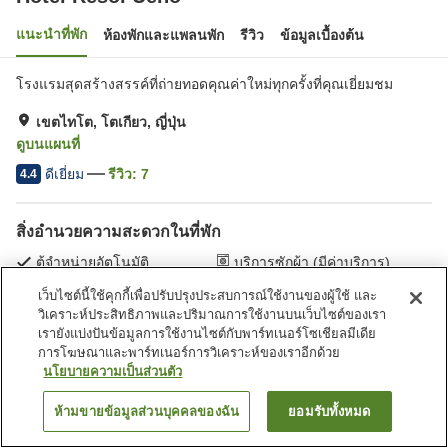
แนะนำที่พัก
ห้องพักและแพลนพัก
รีวิว
ข้อมูลเบื้องต้น
โรงแรมสุดสร้างสรรค์ที่ถ่ายทอดคุณค่าใหม่ทุกครั้งที่คุณเยี่ยมชม
เขตไทโต, โตเกียว, ญี่ปุ่น
ดูบนแผนที่
ดีเยี่ยม
รีวิว:
7
4.4
สิ่งอำนวยความสะดวกในที่พัก
ตู้จำหน่ายอัตโนมัติ
บริการซักผ้า (มีค่าบริการ)
เว็บไซต์นี้ใช้คุกกี้เพื่อปรับปรุงประสบการณ์ใช้งานของผู้ใช้ และ
วิเคราะห์ประสิทธิภาพและปริมาณการใช้งานบนเว็บไซต์ของเรา
หน้าแรก
ญี่ปุ่น
โตเกียว
เขตไทโต
Hotel Resol Ueno
เรายังแบ่งปันข้อมูลการใช้งานไซต์กับพาร์ทเนอร์โซเชียลมีเดีย
การโฆษณาและพาร์ทเนอร์การวิเคราะห์ของเราอีกด้วย
นโยบายความเป็นส่วนตัว
ห้ามขายข้อมูลส่วนบุคคลของฉัน
ยอมรับทั้งหมด
ค้นหาห้องพัก