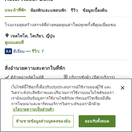
แนะนำที่พัก
ห้องพักและแพลนพัก
รีวิว
ข้อมูลเบื้องต้น
โรงแรมสุดสร้างสรรค์ที่ถ่ายทอดคุณค่าใหม่ทุกครั้งที่คุณเยี่ยมชม
เขตไทโต, โตเกียว, ญี่ปุ่น
ดูบนแผนที่
ดีเยี่ยม
รีวิว:
7
4.4
สิ่งอำนวยความสะดวกในที่พัก
ตู้จำหน่ายอัตโนมัติ
บริการซักผ้า (มีค่าบริการ)
เว็บไซต์นี้ใช้คุกกี้เพื่อปรับปรุงประสบการณ์ใช้งานของผู้ใช้ และ
วิเคราะห์ประสิทธิภาพและปริมาณการใช้งานบนเว็บไซต์ของเรา
หน้าแรก
ญี่ปุ่น
โตเกียว
เขตไทโต
Hotel Resol Ueno
เรายังแบ่งปันข้อมูลการใช้งานไซต์กับพาร์ทเนอร์โซเชียลมีเดีย
การโฆษณาและพาร์ทเนอร์การวิเคราะห์ของเราอีกด้วย
นโยบายความเป็นส่วนตัว
ห้ามขายข้อมูลส่วนบุคคลของฉัน
ยอมรับทั้งหมด
ค้นหาห้องพัก