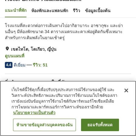
แนะนำที่พัก
ห้องพักและแพลนพัก
รีวิว
ข้อมูลเบื้องต้น
โรงแรมที่สะดวกต่อการเดินทางไปอากิฮาบาระ อาซากุซะ และย่า
นอื่นๆ มีห้องพักขนาด 34 ตารางเมตรและคาเฟ่อยู่ติดกันซึ่งเหมาะ
สำหรับการเติมพลังในยามเช้าตรู่
เขตไทโต, โตเกียว, ญี่ปุ่น
ดูบนแผนที่
ดีเยี่ยม
รีวิว:
51
4.4
สิ่งอำนวยความสะดวกในที่พัก
เว็บไซต์นี้ใช้คุกกี้เพื่อปรับปรุงประสบการณ์ใช้งานของผู้ใช้ และ
บริการส่งสินค้า
ตู้จำหน่ายอัตโนมัติ
วิเคราะห์ประสิทธิภาพและปริมาณการใช้งานบนเว็บไซต์ของเรา
บริการซักผ้า (มีค่าบริการ)
เรายังแบ่งปันข้อมูลการใช้งานไซต์กับพาร์ทเนอร์โซเชียลมีเดีย
การโฆษณาและพาร์ทเนอร์การวิเคราะห์ของเราอีกด้วย
นโยบายความเป็นส่วนตัว
หน้าแรก
ญี่ปุ่น
โตเกียว
เขตไทโต
Hotel Brillio Asakusabashi
ห้ามขายข้อมูลส่วนบุคคลของฉัน
ยอมรับทั้งหมด
ค้นหาห้องพัก