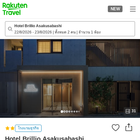
to
NEW
top
page
Hotel Brillio Asakusabashi
22/8/2026
-
23/8/2026
|
ทั้งหมด 2 คน
|
จำนวน 1 ห้อง
31
โรงแรมธุรกิจ
Hotel Brillio Asakusabashi