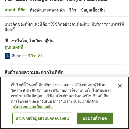
แนะนำที่พัก
ห้องพักและแพลนพัก
รีวิว
ข้อมูลเบื้องต้น
แนวคิดของที่พักแห่งนี้คือ “ใช้ชีวิตอย่างคนท้องถิ่น” มีบริการกาแฟฟรีที่
ล็อบบี้
เขตไทโต, โตเกียว, ญี่ปุ่น
ดูบนแผนที่
ดีมาก
รีวิว:
21
4
สิ่งอำนวยความสะดวกในที่พัก
Wi-Fi
เดินห้านาทีถึงสถานี
เว็บไซต์นี้ใช้คุกกี้เพื่อปรับปรุงประสบการณ์ใช้งานของผู้ใช้ และ
เลานจ์
ปลอดบุหรี่
วิเคราะห์ประสิทธิภาพและปริมาณการใช้งานบนเว็บไซต์ของเรา
เรายังแบ่งปันข้อมูลการใช้งานไซต์กับพาร์ทเนอร์โซเชียลมีเดีย
การโฆษณาและพาร์ทเนอร์การวิเคราะห์ของเราอีกด้วย
หน้าแรก
ญี่ปุ่น
โตเกียว
เขตไทโต
นโยบายความเป็นส่วนตัว
Far East Village Hotel Tokyo Asakusa
ห้ามขายข้อมูลส่วนบุคคลของฉัน
ยอมรับทั้งหมด
ค้นหาห้องพัก