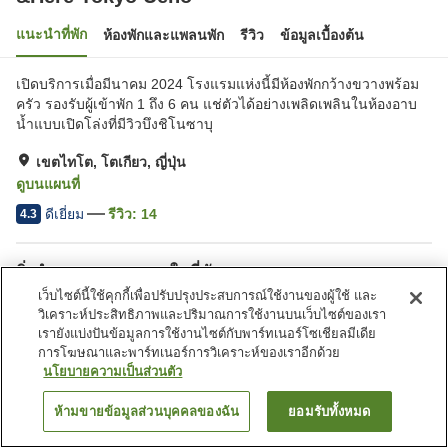
แนะนำที่พัก
ห้องพักและแพลนพัก
รีวิว
ข้อมูลเบื้องต้น
เปิดบริการเมื่อมีนาคม 2024 โรงแรมแห่งนี้มีห้องพักกว้างขวางพร้อม
ครัว รองรับผู้เข้าพัก 1 ถึง 6 คน แช่ตัวได้อย่างเพลิดเพลินในห้องอาบ
น้ำแบบเปิดโล่งที่มีวิวบึงชิโนซาบุ
เขตไทโต, โตเกียว, ญี่ปุ่น
ดูบนแผนที่
ดีเยี่ยม
รีวิว:
14
4.3
สิ่งอำนวยความสะดวกในที่พัก
เว็บไซต์นี้ใช้คุกกี้เพื่อปรับปรุงประสบการณ์ใช้งานของผู้ใช้ และ
ที่จอดรถ
เลานจ์
วิเคราะห์ประสิทธิภาพและปริมาณการใช้งานบนเว็บไซต์ของเรา
ตู้จำหน่ายอัตโนมัติ
ห้องอาบน้ำเปิดโล่ง (มีบ่อน้ำพุ
เรายังแบ่งปันข้อมูลการใช้งานไซต์กับพาร์ทเนอร์โซเชียลมีเดีย
ร้อน)
การโฆษณาและพาร์ทเนอร์การวิเคราะห์ของเราอีกด้วย
นโยบายความเป็นส่วนตัว
หน้าแรก
ญี่ปุ่น
โตเกียว
เขตไทโต
&Here Tokyo Ueno
ห้ามขายข้อมูลส่วนบุคคลของฉัน
ยอมรับทั้งหมด
ค้นหาห้องพัก