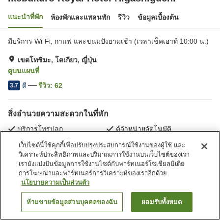
แนะนำที่พัก
ห้องพักและแพลนพัก
รีวิว
ข้อมูลเบื้องต้น
มีบริการ Wi-Fi, กาแฟ และขนมปังยามเช้า (เวลาเช็คเอาท์ 10:00 น.)
เขตโทชิมะ, โตเกียว, ญี่ปุ่น
ดูบนแผนที่
ดี
รีวิว:
62
3.7
สิ่งอำนวยความสะดวกในที่พัก
บริการโทรปลุก
ตู้จำหน่ายอัตโนมัติ
บริการซักผ้า (มีค่าบริการ)
เว็บไซต์นี้ใช้คุกกี้เพื่อปรับปรุงประสบการณ์ใช้งานของผู้ใช้ และ
วิเคราะห์ประสิทธิภาพและปริมาณการใช้งานบนเว็บไซต์ของเรา
หน้าแรก
ญี่ปุ่น
โตเกียว
เขตโทชิมะ
เรายังแบ่งปันข้อมูลการใช้งานไซต์กับพาร์ทเนอร์โซเชียลมีเดีย
Ikebukuro Royal Hotel Higashiguchi
การโฆษณาและพาร์ทเนอร์การวิเคราะห์ของเราอีกด้วย
นโยบายความเป็นส่วนตัว
ห้ามขายข้อมูลส่วนบุคคลของฉัน
ยอมรับทั้งหมด
ค้นหาห้องพัก