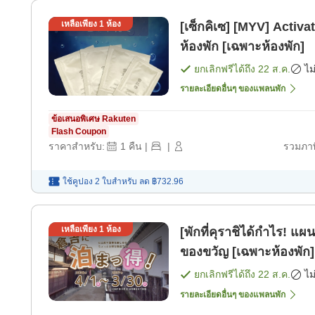
เหลือเพียง
1
ห้อง
[เซ็กคิเซ] [MYV] Activ
ห้องพัก [เฉพาะห้องพัก]
ยกเลิกฟรีได้ถึง
22 ส.ค.
ไม
รายละเอียดอื่นๆ ของแพลนพัก
ข้อเสนอพิเศษ Rakuten
Flash Coupon
ราคาสำหรับ:
1
คืน
|
|
รวมภาษ
ใช้คูปอง 2 ใบสำหรับ
ลด
฿732.96
เหลือเพียง
1
ห้อง
[พักที่คุราชิได้กำไร! 
ของขวัญ [เฉพาะห้องพัก]
ยกเลิกฟรีได้ถึง
22 ส.ค.
ไม
รายละเอียดอื่นๆ ของแพลนพัก