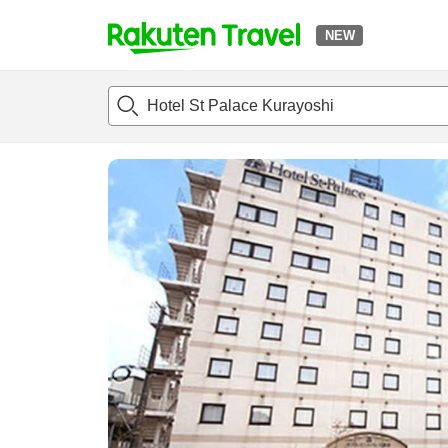
NEW
t
แนะนำที่พัก
ห้องพักและแพลนพัก
รีวิว
สิ่่งอำนวยความสะด
o
p
P
a
g
e
_
s
e
a
r
c
h