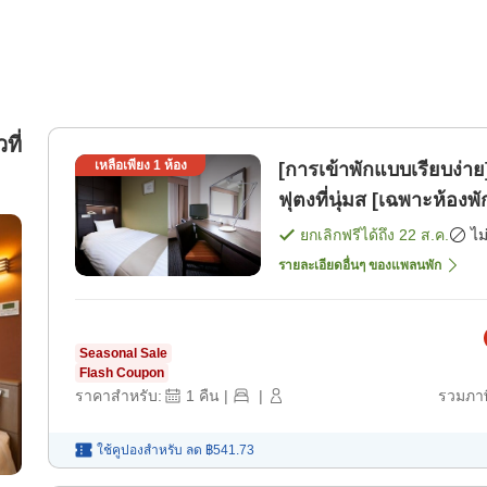
ที่
เหลือเพียง
1
ห้อง
[การเข้าพักแบบเรียบง่
ฟุตงที่นุ่มส [เฉพาะห้องพั
ยกเลิกฟรีได้ถึง
22 ส.ค.
ไม
รายละเอียดอื่นๆ ของแพลนพัก
Seasonal Sale
Flash Coupon
ราคาสำหรับ:
1
คืน
|
|
รวมภาษ
ใช้คูปองสำหรับ
ลด
฿541.73