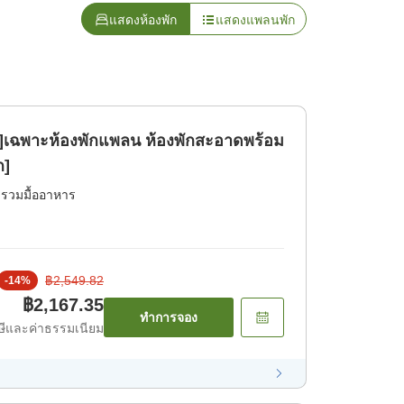
แสดงห้องพัก
แสดงแพลนพัก
าย]เฉพาะห้องพักแพลน ห้องพักสะอาดพร้อม
ก]
่รวมมื้ออาหาร
฿2,549.82
-
14
%
฿2,167.35
ทำการจอง
ีและค่าธรรมเนียม