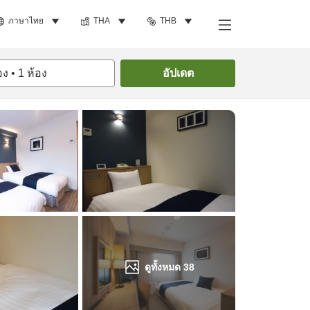
ภาษาไทย
THA
THB
ค้นหาห้องพัก
อง
•
1
ห้อง
อัปเดต
ดูทั้งหมด
38