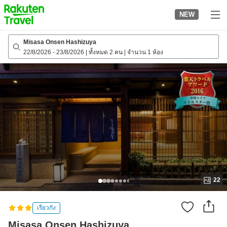
to
NEW
top
page
Misasa Onsen Hashizuya
22/8/2026
-
23/8/2026
|
ทั้งหมด 2 คน
|
จำนวน 1 ห้อง
22
เรียวกัง
Misasa Onsen Hashizuya