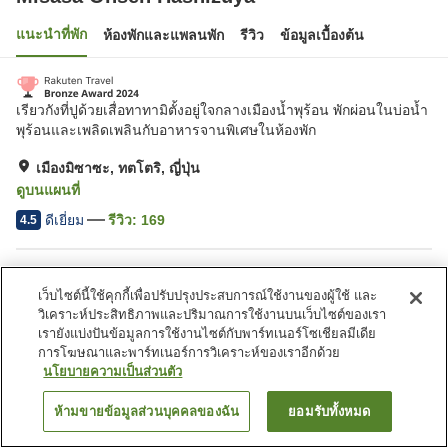
แนะนำที่พัก
ห้องพักและแพลนพัก
รีวิว
ข้อมูลเบื้องต้น
เรียวกังที่ปูด้วยเสื่อทาทามิตั้งอยู่ใจกลางเมืองน้ำพุร้อน พักผ่อนในบ่อน้ำ
พุร้อนและเพลิดเพลินกับอาหารจานพิเศษในห้องพัก
เมืองมิซาซะ, ทตโตริ, ญี่ปุ่น
ดูบนแผนที่
ดีเยี่ยม
รีวิว:
169
4.5
สิ่งอำนวยความสะดวกในที่พัก
เว็บไซต์นี้ใช้คุกกี้เพื่อปรับปรุงประสบการณ์ใช้งานของผู้ใช้ และ
บริการส่งสินค้า
บริการชุดยูกาตะเช่า
วิเคราะห์ประสิทธิภาพและปริมาณการใช้งานบนเว็บไซต์ของเรา
ห้องอาหารส่วนตัว
ที่จอดรถ (ฟรี)
เรายังแบ่งปันข้อมูลการใช้งานไซต์กับพาร์ทเนอร์โซเชียลมีเดีย
การโฆษณาและพาร์ทเนอร์การวิเคราะห์ของเราอีกด้วย
นโยบายความเป็นส่วนตัว
หน้าแรก
ญี่ปุ่น
ทตโตริ
เมืองมิซาซะ
Misasa Onsen Hashizuya
ห้ามขายข้อมูลส่วนบุคคลของฉัน
ยอมรับทั้งหมด
ค้นหาห้องพัก