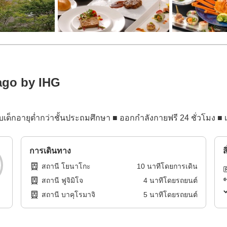
ago by IHG
บเด็กอายุต่ำกว่าชั้นประถมศึกษา ■ ออกกำลังกายฟรี 24 ชั่วโมง ■ 
การเดินทาง
ส
สถานี โยนาโกะ
10
นาทีโดย
การเดิน
สถานี ฟูจิมิโจ
4
นาทีโดย
รถยนต์
สถานี บาคุโรมาจิ
5
นาทีโดย
รถยนต์