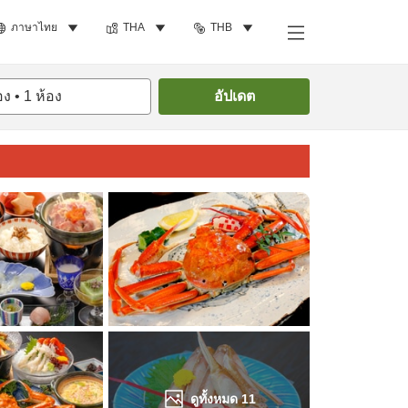
ภาษาไทย
THA
THB
ค้นหาห้องพัก
อง
•
1
ห้อง
อัปเดต
ดูทั้งหมด
11