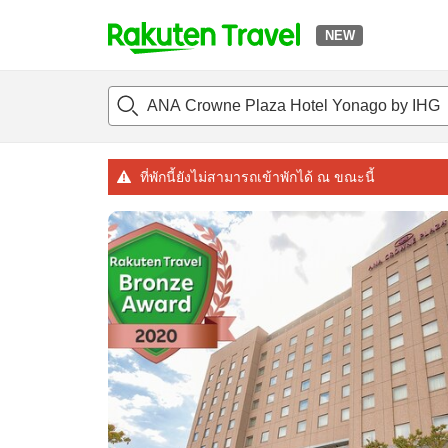
NEW
t
แนะนำที่พัก
ห้องพักและแพลนพัก
รีวิว
สิ่่งอำนวยความสะด
o
p
P
a
ที่พักนี้ยังไม่สามารถเข้าพักได้ ณ ขณะนี้
g
e
_
s
e
a
r
c
h