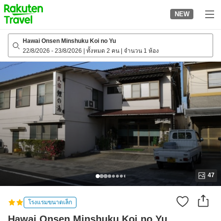
to
NEW
top
page
Hawai Onsen Minshuku Koi no Yu
22/8/2026
-
23/8/2026
|
ทั้งหมด 2 คน
|
จำนวน 1 ห้อง
47
โรงแรมขนาดเล็ก
Hawai Onsen Minshuku Koi no Yu