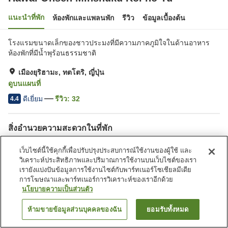
แนะนำที่พัก
ห้องพักและแพลนพัก
รีวิว
ข้อมูลเบื้องต้น
โรงแรมขนาดเล็กของชาวประมงที่มีความภาคภูมิใจในด้านอาหาร
ห้องพักที่มีน้ำพุร้อนธรรมชาติ
เมืองยุริฮามะ, ทตโตริ, ญี่ปุ่น
ดูบนแผนที่
ดีเยี่ยม
รีวิว:
32
4.4
สิ่งอำนวยความสะดวกในที่พัก
ที่จอดรถ
ห้องอาบน้ำเปิดโล่ง (มีบ่อน้ำพุ
เว็บไซต์นี้ใช้คุกกี้เพื่อปรับปรุงประสบการณ์ใช้งานของผู้ใช้ และ
ร้อน)
วิเคราะห์ประสิทธิภาพและปริมาณการใช้งานบนเว็บไซต์ของเรา
ห้องอาบน้ำใหญ่
ห้องอาบน้ำใหญ่ (มีบ่อน้ำพุ
เรายังแบ่งปันข้อมูลการใช้งานไซต์กับพาร์ทเนอร์โซเชียลมีเดีย
ร้อน)
การโฆษณาและพาร์ทเนอร์การวิเคราะห์ของเราอีกด้วย
นโยบายความเป็นส่วนตัว
หน้าแรก
ญี่ปุ่น
ทตโตริ
เมืองยุริฮามะ
Hawai Onsen Minshuku Koi no Yu
ห้ามขายข้อมูลส่วนบุคคลของฉัน
ยอมรับทั้งหมด
ค้นหาห้องพัก