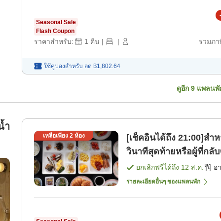
Seasonal Sale
Flash Coupon
ราคาสำหรับ:
1
คืน
|
|
รวมภาษ
ใช้คูปองสำหรับ
ลด
฿1,802.64
ดูอีก
9
แพลนพั
น้ำ
เหลือเพียง
2
ห้อง
[เช็คอินได้ถึง 21:00]สำห
วินาทีสุดท้ายหรือผู้ที่
ยกเลิกฟรีได้ถึง
12 ส.ค.
อ
รายละเอียดอื่นๆ ของแพลนพัก