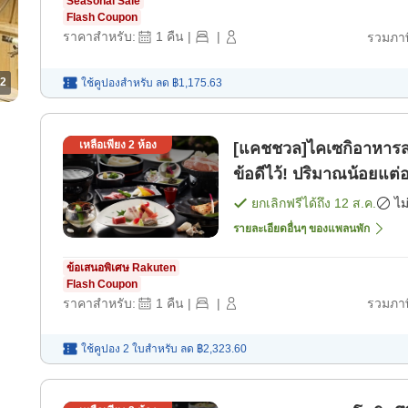
Seasonal Sale
Flash Coupon
ราคาสำหรับ:
1
คืน
|
|
รวมภาษ
2
ใช้คูปองสำหรับ
ลด
฿1,175.63
เหลือเพียง
2
ห้อง
[แคชชวล]ไคเซกิอาหารสร
ข้อดีไว้! ปริมาณน้อยแต่
ยกเลิกฟรีได้ถึง
12 ส.ค.
ไม
รายละเอียดอื่นๆ ของแพลนพัก
ข้อเสนอพิเศษ Rakuten
Flash Coupon
ราคาสำหรับ:
1
คืน
|
|
รวมภาษ
ใช้คูปอง 2 ใบสำหรับ
ลด
฿2,323.60