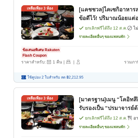
เหลือเพียง
3
ห้อง
[แคชชวล]ไคเซกิอาหารสร
ข้อดีไว้! ปริมาณน้อยแต่
ยกเลิกฟรีได้ถึง
12 ส.ค.
ไม
รายละเอียดอื่นๆ ของแพลนพัก
ข้อเสนอพิเศษ Rakuten
Flash Coupon
ราคาสำหรับ:
1
คืน
|
|
รวมภาษ
ใช้คูปอง 2 ใบสำหรับ
ลด
฿2,212.95
เหลือเพียง
3
ห้อง
[มาตรฐาน]เมนู "โคอิทสึกิ
รับรองเป็น "ปรมาจารย์ด
เช้า] [อาหารเย็น]
ยกเลิกฟรีได้ถึง
12 ส.ค.
อ
รายละเอียดอื่นๆ ของแพลนพัก