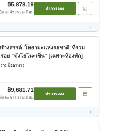
฿5,878.19
ทำการจอง
ีและค่าธรรมเนียม
้างสรรค์ 'โทยามะแห่งรสชาติ' ที่รวม
อร่อย "มังโยโนะเซ็น" [เฉพาะห้องพัก]
่รวมมื้ออาหาร
฿9,681.71
ทำการจอง
ีและค่าธรรมเนียม