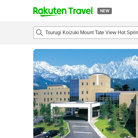
NEW
t
แนะนำที่พัก
ห้องพักและแพลนพัก
รีวิว
สิ่่งอำนวยความสะด
o
p
P
a
g
e
_
s
e
a
r
c
h