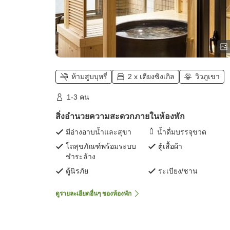
ห้ามสูบบุหรี่
2 x เตียงซิงเกิล
วิวภูเขา
1-3 คน
สิ่งอำนวยความสะดวกภายในห้องพัก
มีอ่างอาบน้ำและสุขา
น้ำดื่มบรรจุขวด
โถสุขภัณฑ์พร้อมระบบ
ตู้เสื้อผ้า
ชำระล้าง
ตู้นิรภัย
ระเบียง/ชาน
ดูรายละเอียดอื่นๆ ของห้องพัก