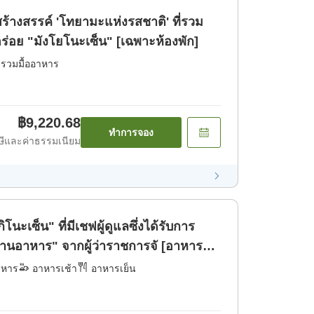
้างสรรค์ 'โทยามะแห่งรสชาติ' ที่รวม
อร่อย "มังโยโนะเซ็น" [เฉพาะห้องพัก]
่รวมมื้ออาหาร
฿9,220.68
ทำการจอง
ีและค่าธรรมเนียม
โนะเซ็น" ที่มีเชฟผู้ดูแลซึ่งได้รับการ
้านอาหาร" จากผู้ว่าราชการจั [อาหาร
าหาร
อาหารเช้า
อาหารเย็น