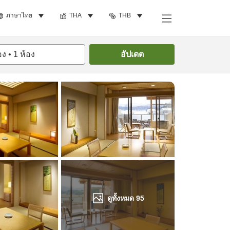
ภาษาไทย
THA
THB
ค้นหาห้องพัก
อง
•
1
ห้อง
อัปเดต
ดูทั้งหมด
95