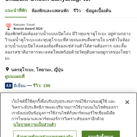
แนะนำที่พัก
ห้องพักและแพลนพัก
รีวิว
ข้อมูลเบื้องต้น
ห้องพักพร้อมห้องอาบน้ำแบบเปิดโล่ง มีวิวหุบเขาคูโรเบะ อยู่ท่ามกลาง
วิวแม่น้ำคูโรเบะและหุบคูโรเบะที่สวยจนแทบลืมหายใจ แช่ตัวในห้อง
อาบน้ำแบบเปิดโล่งสองห้องที่จองแช่ส่วนตัวได้ตามต้องการ และลิ้ม
ลองรสชาติอาหารทะเลสดใหม่พร้อมด้วยวัตถุดิบตามฤดูกาลของโทยา
มะ
นครคุโรเบะ, โทยามะ, ญี่ปุ่น
ดูบนแผนที่
ดีเยี่ยม
รีวิว:
196
4.6
เว็บไซต์นี้ใช้คุกกี้เพื่อปรับปรุงประสบการณ์ใช้งานของผู้ใช้ และ
สิ่งอำนวยความสะดวกในที่พัก
วิเคราะห์ประสิทธิภาพและปริมาณการใช้งานบนเว็บไซต์ของเรา
ที่จอดรถ
อ่างหินร้อน
เรายังแบ่งปันข้อมูลการใช้งานไซต์กับพาร์ทเนอร์โซเชียลมีเดีย
ซาวน่า
สปา/บิวตี้ซาลอน
การโฆษณาและพาร์ทเนอร์การวิเคราะห์ของเราอีกด้วย
นโยบายความเป็นส่วนตัว
หน้าแรก
ญี่ปุ่น
โทยามะ
นครคุโรเบะ
ห้ามขายข้อมูลส่วนบุคคลของฉัน
ยอมรับทั้งหมด