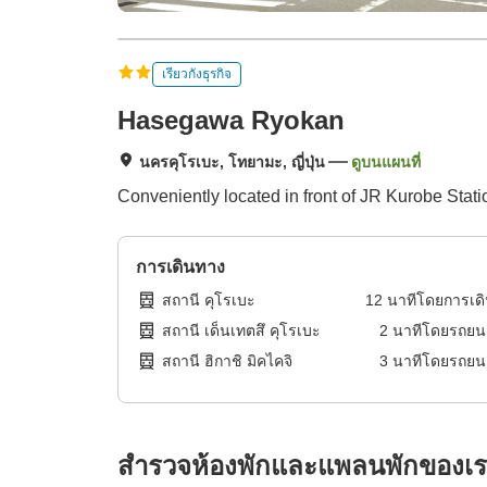
เรียวกังธุรกิจ
Hasegawa Ryokan
นครคุโรเบะ, โทยามะ, ญี่ปุ่น
ดูบนแผนที่
Conveniently located in front of JR Kurobe Stati
การเดินทาง
สถานี คุโรเบะ
12
นาทีโดย
การเด
สถานี เด็นเทตสึ คุโรเบะ
2
นาทีโดย
รถยน
สถานี ฮิกาชิ มิคไคจิ
3
นาทีโดย
รถยน
สำรวจห้องพักและแพลนพักของเ