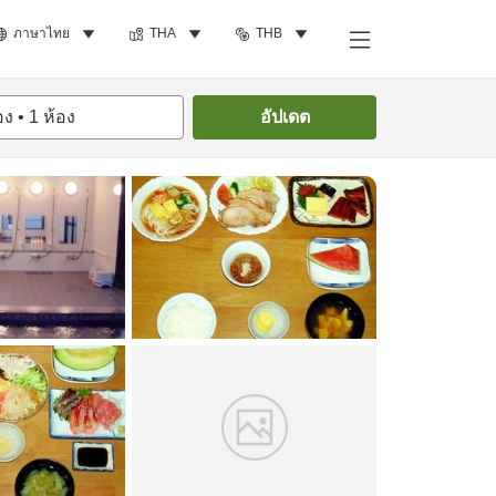
ภาษาไทย
THA
THB
ค้นหาห้องพัก
อง
•
1
ห้อง
อัปเดต