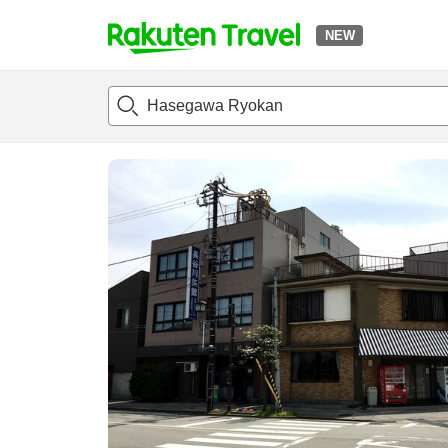
NEW
t
แนะนำที่พัก
ห้องพักและแพลนพัก
รีวิว
สิ่่งอำนวยความสะด
o
p
P
a
g
e
_
s
e
a
r
c
h