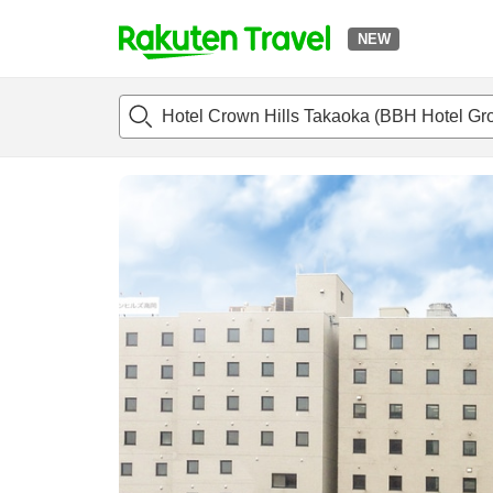
NEW
t
แนะนำที่พัก
ห้องพักและแพลนพัก
รีวิว
ไฮไลต์
สิ่่งอำนวยค
o
p
P
a
g
e
_
s
e
a
r
c
h