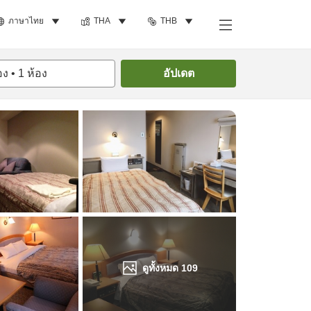
ภาษาไทย
THA
THB
ค้นหาห้องพัก
อง
•
1
ห้อง
อัปเดต
ดูทั้งหมด
109