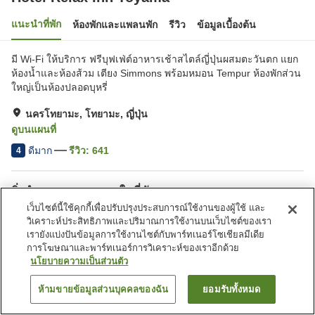
แนะนำที่พัก
ห้องพักและแพลนพัก
รีวิว
ข้อมูลเบื้องต้น
มี Wi-Fi ให้บริการ ฟรีบุฟเฟ่ต์อาหารเช้าสไตล์ญี่ปุ่นผสมตะวันตก แยก
ห้องน้ำและห้องส้วม เตียง Simmons พร้อมหมอน Tempur ห้องพักส่วน
ใหญ่เป็นห้องปลอดบุหรี่
นครโทยามะ, โทยามะ, ญี่ปุ่น
ดูบนแผนที่
ดีมาก
รีวิว:
641
4
สิ่งอำนวยความสะดวกในที่พัก
เว็บไซต์นี้ใช้คุกกี้เพื่อปรับปรุงประสบการณ์ใช้งานของผู้ใช้ และ
ที่จอดรถ
สปา/บิวตี้ซาลอน
วิเคราะห์ประสิทธิภาพและปริมาณการใช้งานบนเว็บไซต์ของเรา
ร้านอาหาร
ตู้จำหน่ายอัตโนมัติ
เรายังแบ่งปันข้อมูลการใช้งานไซต์กับพาร์ทเนอร์โซเชียลมีเดีย
การโฆษณาและพาร์ทเนอร์การวิเคราะห์ของเราอีกด้วย
นโยบายความเป็นส่วนตัว
หน้าแรก
ญี่ปุ่น
โทยามะ
นครโทยามะ
Hotel Relax Inn Toyama
ห้ามขายข้อมูลส่วนบุคคลของฉัน
ยอมรับทั้งหมด
ค้นหาห้องพัก