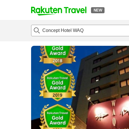
NEW
t
แนะนำที่พัก
ห้องพักและแพลนพัก
รีวิว
ไฮไลต์
สิ่่งอำนวยค
o
p
P
a
g
e
_
s
e
a
r
c
h