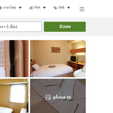
ภาษาไทย
THA
THB
ค้นหาห้องพัก
อง
•
1
ห้อง
อัปเดต
ดูทั้งหมด
55