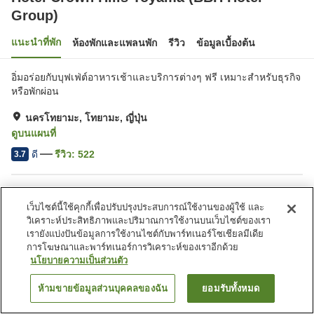
Group)
แนะนำที่พัก
ห้องพักและแพลนพัก
รีวิว
ข้อมูลเบื้องต้น
อิ่มอร่อยกับบุฟเฟ่ต์อาหารเช้าและบริการต่างๆ ฟรี เหมาะสำหรับธุรกิจ
หรือพักผ่อน
นครโทยามะ, โทยามะ, ญี่ปุ่น
ดูบนแผนที่
ดี
รีวิว:
522
3.7
สิ่งอำนวยความสะดวกในที่พัก
เว็บไซต์นี้ใช้คุกกี้เพื่อปรับปรุงประสบการณ์ใช้งานของผู้ใช้ และ
ที่จอดรถ
สปา/บิวตี้ซาลอน
วิเคราะห์ประสิทธิภาพและปริมาณการใช้งานบนเว็บไซต์ของเรา
ตู้จำหน่ายอัตโนมัติ
บริการซักผ้า (มีค่าบริการ)
เรายังแบ่งปันข้อมูลการใช้งานไซต์กับพาร์ทเนอร์โซเชียลมีเดีย
การโฆษณาและพาร์ทเนอร์การวิเคราะห์ของเราอีกด้วย
นโยบายความเป็นส่วนตัว
หน้าแรก
ญี่ปุ่น
โทยามะ
นครโทยามะ
Hotel Crown Hills Toyama (BBH Hotel Group)
ห้ามขายข้อมูลส่วนบุคคลของฉัน
ยอมรับทั้งหมด
ค้นหาห้องพัก