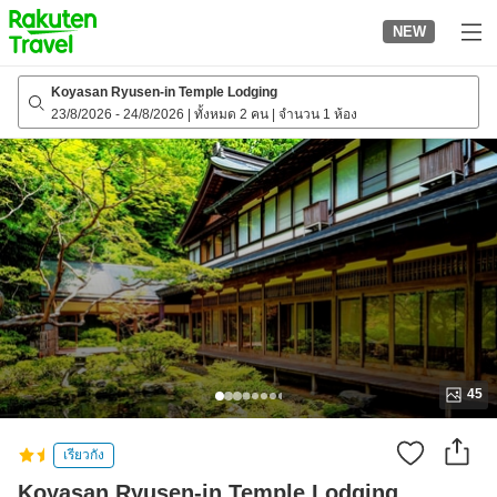
to
NEW
top
page
Koyasan Ryusen-in Temple Lodging
23/8/2026
-
24/8/2026
|
ทั้งหมด 2 คน
|
จำนวน 1 ห้อง
45
เรียวกัง
Koyasan Ryusen-in Temple Lodging