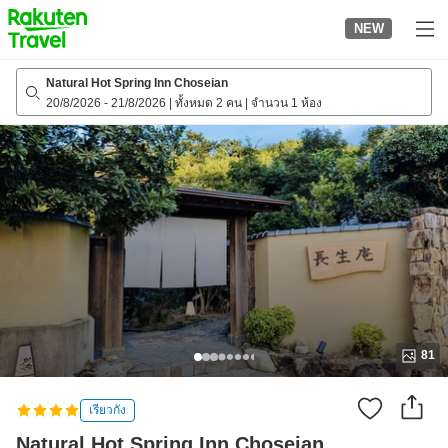
to
NEW
top
page
Natural Hot Spring Inn Choseian
20/8/2026
-
21/8/2026
|
ทั้งหมด 2 คน
|
จำนวน 1 ห้อง
81
เรียวกัง
Natural Hot Spring Inn Choseian