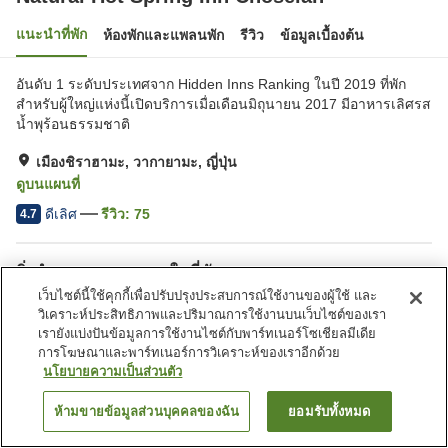
แนะนำที่พัก
ห้องพักและแพลนพัก
รีวิว
ข้อมูลเบื้องต้น
อันดับ 1 ระดับประเทศจาก Hidden Inns Ranking ในปี 2019 ที่พัก
สำหรับผู้ใหญ่แห่งนี้เปิดบริการเมื่อเดือนมิถุนายน 2017 มีอาหารเลิศรส
น้ำพุร้อนธรรมชาติ
เมืองชิราฮามะ, วากายามะ, ญี่ปุ่น
ดูบนแผนที่
ดีเลิศ
รีวิว:
75
4.7
สิ่งอำนวยความสะดวกในที่พัก
เว็บไซต์นี้ใช้คุกกี้เพื่อปรับปรุงประสบการณ์ใช้งานของผู้ใช้ และ
Wi-Fi
ห้องอาหารส่วนตัว
วิเคราะห์ประสิทธิภาพและปริมาณการใช้งานบนเว็บไซต์ของเรา
ปลอดบุหรี่
ตู้จำหน่ายอัตโนมัติ
เรายังแบ่งปันข้อมูลการใช้งานไซต์กับพาร์ทเนอร์โซเชียลมีเดีย
การโฆษณาและพาร์ทเนอร์การวิเคราะห์ของเราอีกด้วย
นโยบายความเป็นส่วนตัว
หน้าแรก
ญี่ปุ่น
วากายามะ
เมืองชิราฮามะ
Natural Hot Spring Inn Choseian
ห้ามขายข้อมูลส่วนบุคคลของฉัน
ยอมรับทั้งหมด
ค้นหาห้องพัก