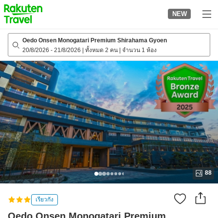
to
NEW
top
page
Oedo Onsen Monogatari Premium Shirahama Gyoen
20/8/2026
-
21/8/2026
|
ทั้งหมด 2 คน
|
จำนวน 1 ห้อง
88
เรียวกัง
Oedo Onsen Monogatari Premium