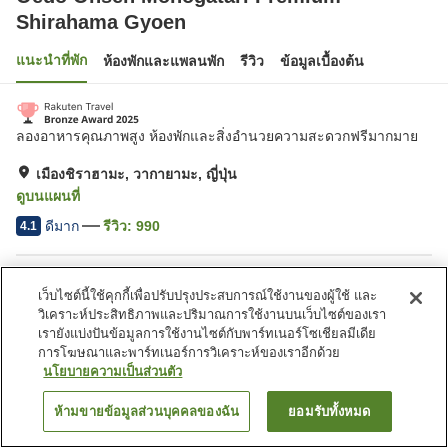
Shirahama Gyoen
แนะนำที่พัก
ห้องพักและแพลนพัก
รีวิว
ข้อมูลเบื้องต้น
ลองอาหารคุณภาพสูง ห้องพักและสิ่งอำนวยความสะดวกฟรีมากมาย
เมืองชิราฮามะ, วากายามะ, ญี่ปุ่น
ดูบนแผนที่
ดีมาก
รีวิว:
990
4.1
สิ่งอำนวยความสะดวกในที่พัก
เว็บไซต์นี้ใช้คุกกี้เพื่อปรับปรุงประสบการณ์ใช้งานของผู้ใช้ และ
ที่จอดรถ
ซาวน่า
วิเคราะห์ประสิทธิภาพและปริมาณการใช้งานบนเว็บไซต์ของเรา
เรายังแบ่งปันข้อมูลการใช้งานไซต์กับพาร์ทเนอร์โซเชียลมีเดีย
สปา/บิวตี้ซาลอน
สระว่ายน้ำ
การโฆษณาและพาร์ทเนอร์การวิเคราะห์ของเราอีกด้วย
นโยบายความเป็นส่วนตัว
หน้าแรก
ญี่ปุ่น
วากายามะ
เมืองชิราฮามะ
Oedo Onsen Monogatari Premium Shirahama Gyoen
ห้ามขายข้อมูลส่วนบุคคลของฉัน
ยอมรับทั้งหมด
ค้นหาห้องพัก