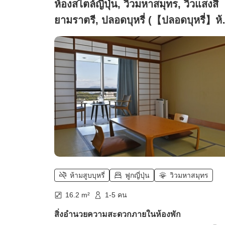
ห้องสไตล์ญี่ปุ่น, วิวมหาสมุทร, วิวแสงสี
ยามราตรี, ปลอดบุหรี่ (【ปลอดบุหรี่】ห้
แบบญี่ปุ่น 10 เสื่อทาทามิ (ชั้นบน))
ห้ามสูบบุหรี่
ฟูกญี่ปุ่น
วิวมหาสมุทร
16.2 m²
1-5 คน
สิ่งอำนวยความสะดวกภายในห้องพัก