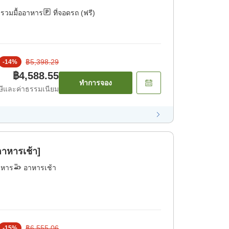
่รวมมื้ออาหาร
ที่จอดรถ (ฟรี)
฿5,398.29
-
14
%
฿4,588.55
ทำการจอง
ีและค่าธรรมเนียม
าหารเช้า]
าหาร
อาหารเช้า
฿6,555.06
-
15
%