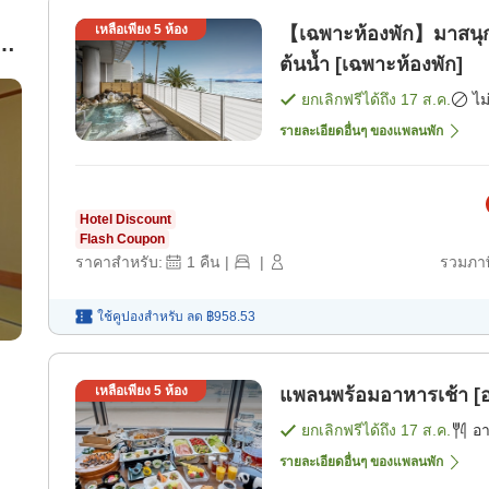
เหลือเพียง
5
ห้อง
【เฉพาะห้องพัก】มาสนุกก
อง
ต้นน้ำ [เฉพาะห้องพัก]
ยกเลิกฟรีได้ถึง
17 ส.ค.
ไม
รายละเอียดอื่นๆ ของแพลนพัก
Hotel Discount
Flash Coupon
ราคาสำหรับ:
1
คืน
|
|
รวมภาษ
ใช้คูปองสำหรับ
ลด
฿958.53
เหลือเพียง
5
ห้อง
แพลนพร้อมอาหารเช้า [อ
ยกเลิกฟรีได้ถึง
17 ส.ค.
อ
รายละเอียดอื่นๆ ของแพลนพัก