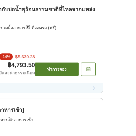
ับบ่อน้ำพุร้อนธรรมชาติที่ไหลจากแหล่ง
่รวมมื้ออาหาร
ที่จอดรถ (ฟรี)
฿5,639.28
-
14
%
฿4,793.50
ทำการจอง
ีและค่าธรรมเนียม
าหารเช้า]
าหาร
อาหารเช้า