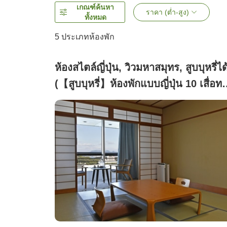
เกณฑ์ค้นหา
ราคา (ต่ำ-สูง)
ทั้งหมด
5
ประเภทห้องพัก
ห้องสไตล์ญี่ปุ่น, วิวมหาสมุทร, สูบบุหรี่ได
(【สูบบุหรี่】ห้องพักแบบญี่ปุ่น 10 เสื่อท
ทามิ)