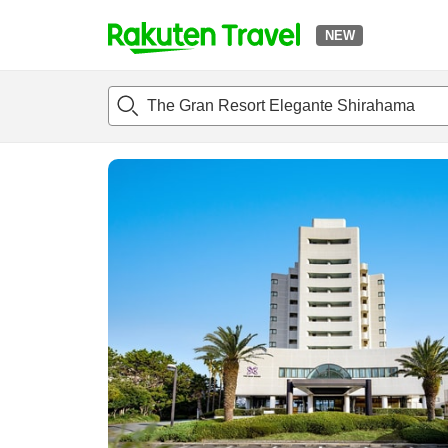
NEW
t
แนะนำที่พัก
ห้องพักและแพลนพัก
รีวิว
ไฮไลต์
สิ่่งอำนวยค
o
p
P
a
g
e
_
s
e
a
r
c
h