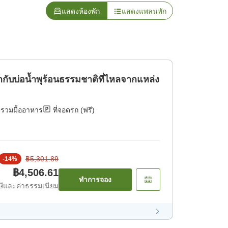
แสดงห้องพัก
แสดงแพลนพัก
ับบ่อน้ำพุร้อนธรรมชาติที่ไหลจากแหล่ง
่รวมมื้ออาหาร
ที่จอดรถ (ฟรี)
฿5,301.89
-
14
%
฿4,506.61
ทำการจอง
ีและค่าธรรมเนียม