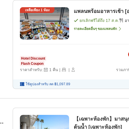
เหลือเพียง
1
ห้อง
แพลนพร้อมอาหารเช้า [อ
ยกเลิกฟรีได้ถึง
17 ส.ค.
อ
รายละเอียดอื่นๆ ของแพลนพัก
Hotel Discount
Flash Coupon
ราคาสำหรับ:
1
คืน
|
|
รวมภาษ
ใช้คูปองสำหรับ
ลด
฿1,097.89
【เฉพาะห้องพัก】มาสนุกก
ต้นน้ำ [เฉพาะห้องพัก]