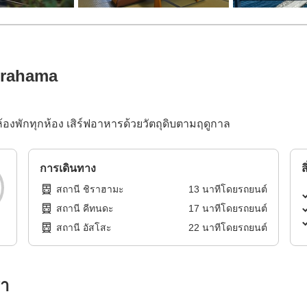
irahama
นห้องพักทุกห้อง เสิร์ฟอาหารด้วยวัตถุดิบตามฤดูกาล
การเดินทาง
ส
สถานี ชิราฮามะ
13
นาทีโดย
รถยนต์
สถานี คีทนดะ
17
นาทีโดย
รถยนต์
สถานี อัสโสะ
22
นาทีโดย
รถยนต์
รา