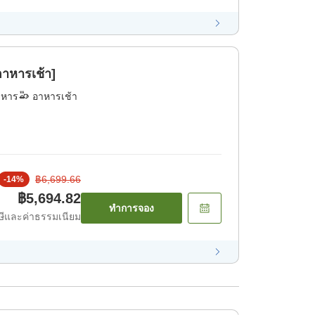
าหารเช้า]
าหาร
อาหารเช้า
฿6,699.66
-
14
%
฿5,694.82
ทำการจอง
ีและค่าธรรมเนียม