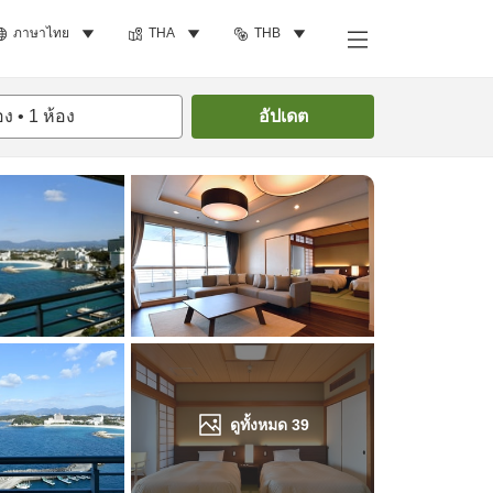
ภาษาไทย
THA
THB
ค้นหาห้องพัก
อง
•
1
ห้อง
อัปเดต
ดูทั้งหมด
39