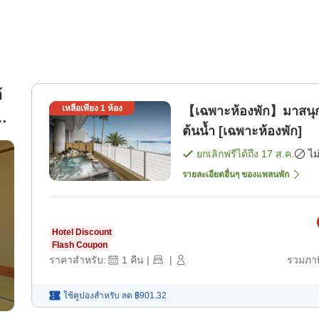
้
เหลือเพียง
1
ห้อง
【เฉพาะห้องพัก】มาสนุกก
า
ต้นน้ำ [เฉพาะห้องพัก]
ยกเลิกฟรีได้ถึง
17 ส.ค.
ไม
รายละเอียดอื่นๆ ของแพลนพัก
Hotel Discount
Flash Coupon
ราคาสำหรับ:
1
คืน
|
|
รวมภาษ
ใช้คูปองสำหรับ
ลด
฿901.32