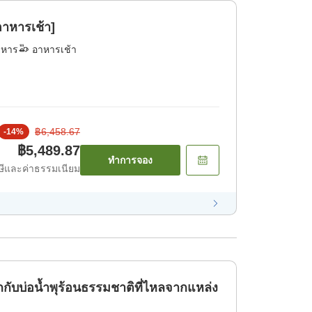
าหารเช้า]
าหาร
อาหารเช้า
฿6,458.67
-
14
%
฿5,489.87
ทำการจอง
ีและค่าธรรมเนียม
ับบ่อน้ำพุร้อนธรรมชาติที่ไหลจากแหล่ง