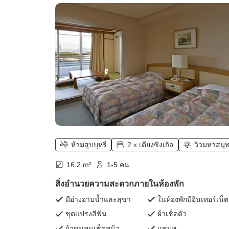
บุหรี่】ห้องสไตล์ญี่ปุ่นและตะวันตก (ห้อ
เสื่อทาทามิ 6 เสื่อ + ห้องแบบทวิน))
ห้ามสูบบุหรี่
2 x เตียงซิงเกิล
วิวมหาสมุ
16.2 m²
1-5 คน
สิ่งอำนวยความสะดวกภายในห้องพัก
มีอ่างอาบน้ำและสุขา
ในห้องพักมีอินเทอร์เน็ต
ชุดแปรงสีฟัน
ผ้าเช็ดตัว
ผ้าขนหนูเช็ดหน้า
แชมพู