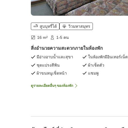
สูบบุหรี่ได้
วิวมหาสมุทร
16 m²
1-5 คน
สิ่งอำนวยความสะดวกภายในห้องพัก
มีอ่างอาบน้ำและสุขา
ในห้องพักมีอินเทอร์เน็ต
ชุดแปรงสีฟัน
ผ้าเช็ดตัว
ผ้าขนหนูเช็ดหน้า
แชมพู
ดูรายละเอียดอื่นๆ ของห้องพัก