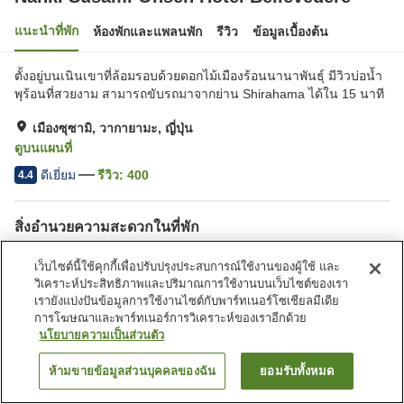
แนะนำที่พัก
ห้องพักและแพลนพัก
รีวิว
ข้อมูลเบื้องต้น
ตั้งอยู่บนเนินเขาที่ล้อมรอบด้วยดอกไม้เมืองร้อนนานาพันธุ์ มีวิวบ่อน้ำ
พุร้อนที่สวยงาม สามารถขับรถมาจากย่าน Shirahama ได้ใน 15 นาที
เมืองซุซามิ, วากายามะ, ญี่ปุ่น
ดูบนแผนที่
ดีเยี่ยม
รีวิว:
400
4.4
สิ่งอำนวยความสะดวกในที่พัก
ที่จอดรถ
อ่างน้ำวน
เว็บไซต์นี้ใช้คุกกี้เพื่อปรับปรุงประสบการณ์ใช้งานของผู้ใช้ และ
อ่างหินร้อน
ซาวน่า
วิเคราะห์ประสิทธิภาพและปริมาณการใช้งานบนเว็บไซต์ของเรา
เรายังแบ่งปันข้อมูลการใช้งานไซต์กับพาร์ทเนอร์โซเชียลมีเดีย
การโฆษณาและพาร์ทเนอร์การวิเคราะห์ของเราอีกด้วย
หน้าแรก
ญี่ปุ่น
วากายามะ
เมืองซุซามิ
นโยบายความเป็นส่วนตัว
Nanki Susami Onsen Hotel Bellevedere
ห้ามขายข้อมูลส่วนบุคคลของฉัน
ยอมรับทั้งหมด
ค้นหาห้องพัก