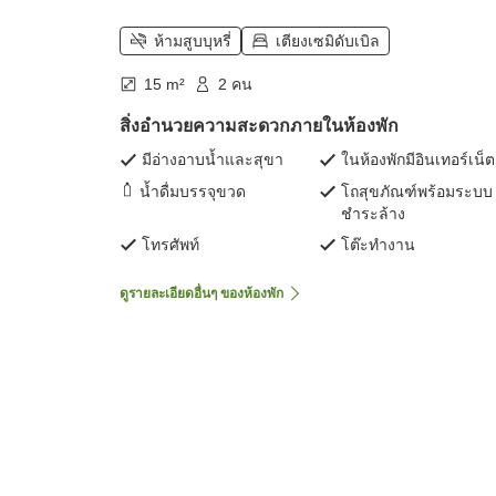
ห้ามสูบบุหรี่
เตียงเซมิดับเบิล
15 m²
2 คน
สิ่งอำนวยความสะดวกภายในห้องพัก
มีอ่างอาบน้ำและสุขา
ในห้องพักมีอินเทอร์เน็ต
น้ำดื่มบรรจุขวด
โถสุขภัณฑ์พร้อมระบบ
ชำระล้าง
โทรศัพท์
โต๊ะทำงาน
ดูรายละเอียดอื่นๆ ของห้องพัก