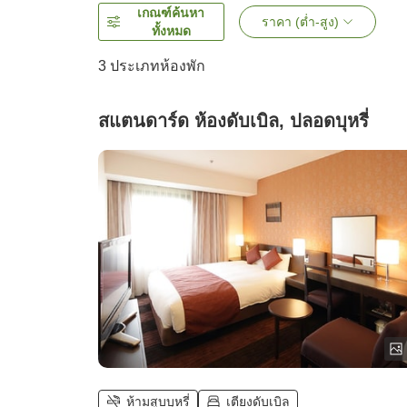
เกณฑ์ค้นหา
ราคา (ต่ำ-สูง)
ทั้งหมด
3
ประเภทห้องพัก
สแตนดาร์ด ห้องดับเบิล, ปลอดบุหรี่
ห้ามสูบบุหรี่
เตียงดับเบิล