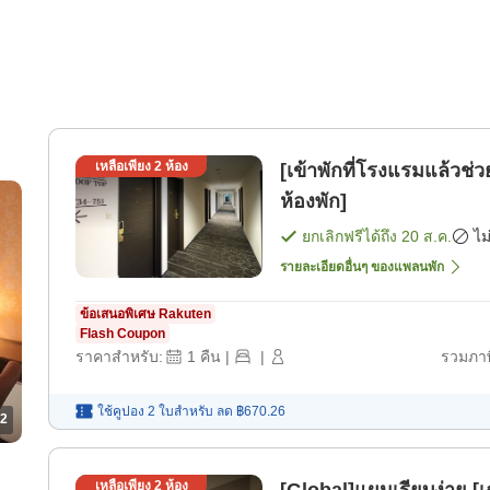
เหลือเพียง
2
ห้อง
[เข้าพักที่โรงแรมแล้วช่
ห้องพัก]
ยกเลิกฟรีได้ถึง
20 ส.ค.
ไม
รายละเอียดอื่นๆ ของแพลนพัก
ข้อเสนอพิเศษ Rakuten
Flash Coupon
ราคาสำหรับ:
1
คืน
|
|
รวมภาษ
ใช้คูปอง 2 ใบสำหรับ
ลด
฿670.26
2
เหลือเพียง
2
ห้อง