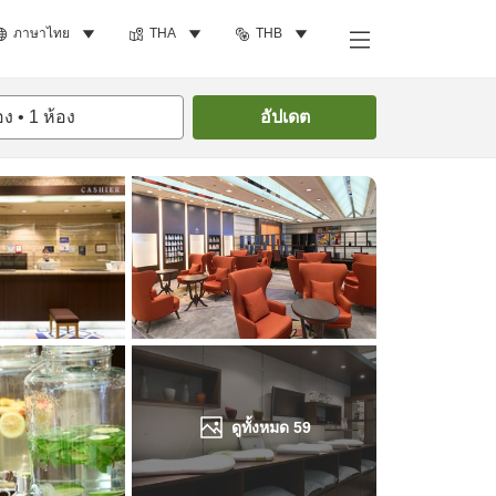
ภาษาไทย
THA
THB
ค้นหาห้องพัก
อง
•
1
ห้อง
อัปเดต
ดูทั้งหมด
59