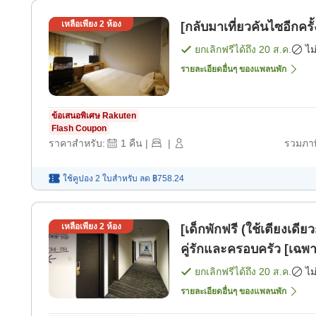
เหลือเพียง
2
ห้อง
[กลับมาเที่ยวคันไซอีกครั
ยกเลิกฟรีได้ถึง
20 ส.ค.
ไม
รายละเอียดอื่นๆ ของแพลนพัก
ข้อเสนอพิเศษ Rakuten
Flash Coupon
ราคาสำหรับ:
1
คืน
|
|
รวมภาษ
ใช้คูปอง 2 ใบสำหรับ
ลด
฿758.24
เหลือเพียง
2
ห้อง
[เด็กพักฟรี (ใช้เตียงเด
คู่รักและครอบครัว [เฉพา
ยกเลิกฟรีได้ถึง
20 ส.ค.
ไม
รายละเอียดอื่นๆ ของแพลนพัก