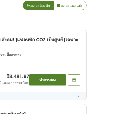
แสดงห้องพัก
แสดงแพลนพัก
วยสังคม! ]แพลนพัก CO2 เป็นศูนย์ [เฉพาะ
่รวมมื้ออาหาร
฿3,481.97
ทำการจอง
ีและค่าธรรมเนียม