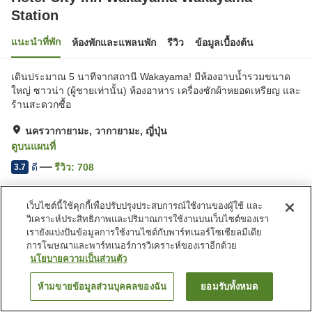
Station
แนะนำที่พัก
ห้องพักและแพลนพัก
รีวิว
ข้อมูลเบื้องต้น
เดินประมาณ 5 นาทีจากสถานี Wakayama! มีห้องอาบน้ำรวมขนาด
ใหญ่ ซาวน่า (ผู้ชายเท่านั้น) ห้องอาหาร เครื่องซักผ้าหยอดเหรียญ และ
ร้านสะดวกซื้อ
นครวากายามะ, วากายามะ, ญี่ปุ่น
ดูบนแผนที่
ดี
รีวิว:
708
3.7
เว็บไซต์นี้ใช้คุกกี้เพื่อปรับปรุงประสบการณ์ใช้งานของผู้ใช้ และ
สิ่งอำนวยความสะดวกในที่พัก
วิเคราะห์ประสิทธิภาพและปริมาณการใช้งานบนเว็บไซต์ของเรา
ที่จอดรถ
ซาวน่า
เรายังแบ่งปันข้อมูลการใช้งานไซต์กับพาร์ทเนอร์โซเชียลมีเดีย
สปา/บิวตี้ซาลอน
ร้านอาหาร
การโฆษณาและพาร์ทเนอร์การวิเคราะห์ของเราอีกด้วย
นโยบายความเป็นส่วนตัว
หน้าแรก
ญี่ปุ่น
วากายามะ
นครวากายามะ
ห้ามขายข้อมูลส่วนบุคคลของฉัน
ยอมรับทั้งหมด
ค้นหาห้องพัก
Hotel City Inn Wakayama Wakayama Station