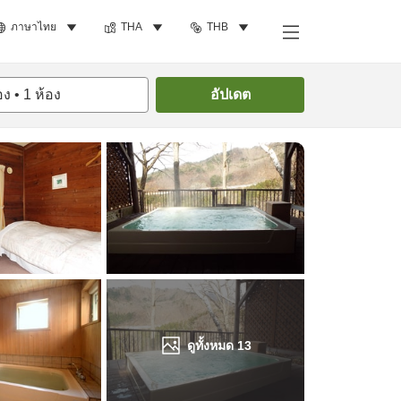
ภาษาไทย
THA
THB
ค้นหาห้องพัก
อง
•
1
ห้อง
อัปเดต
ดูทั้งหมด
13