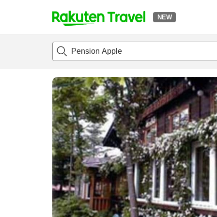
NEW
t
แนะนำที่พัก
ห้องพักและแพลนพัก
รีวิว
สิ่่งอำนวยความสะด
o
p
P
a
g
e
_
s
e
a
r
c
h