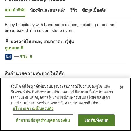
แนะนำที่พัก
ห้องพักและแพลนพัก
รีวิว
ข้อมูลเบื้องต้น
Enjoy hospitality with handmade dishes, including meats and
bread baked in a custom stone oven.
นครคามิโนยามะ, ยามากาตะ, ญี่ปุ่น
ดูบนแผนที่
รีวิว:
5
3.4
สิ่งอำนวยความสะดวกในที่พัก
ที่จอดรถ
ห้องตากอุปกรณ์สกี
เว็บไซต์นี้ใช้คุกกี้เพื่อปรับปรุงประสบการณ์ใช้งานของผู้ใช้ และ
บาร์บีคิว
บริการส่งสินค้า
วิเคราะห์ประสิทธิภาพและปริมาณการใช้งานบนเว็บไซต์ของเรา
เรายังแบ่งปันข้อมูลการใช้งานไซต์กับพาร์ทเนอร์โซเชียลมีเดีย
การโฆษณาและพาร์ทเนอร์การวิเคราะห์ของเราอีกด้วย
หน้าแรก
ญี่ปุ่น
ยามากาตะ
นครคามิโนยามะ
นโยบายความเป็นส่วนตัว
Pension Rabby House
ห้ามขายข้อมูลส่วนบุคคลของฉัน
ยอมรับทั้งหมด
ค้นหาห้องพัก