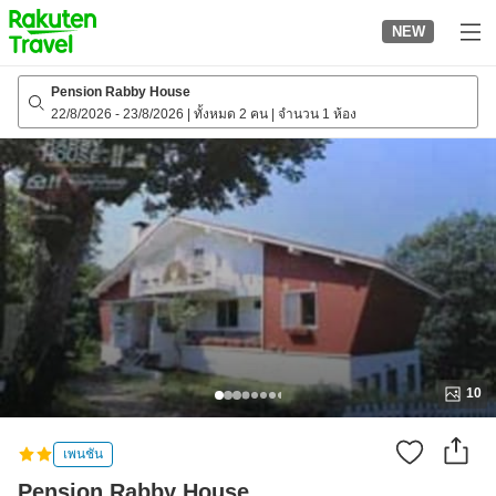
to
NEW
top
page
Pension Rabby House
22/8/2026
-
23/8/2026
|
ทั้งหมด 2 คน
|
จำนวน 1 ห้อง
10
เพนชัน
Pension Rabby House