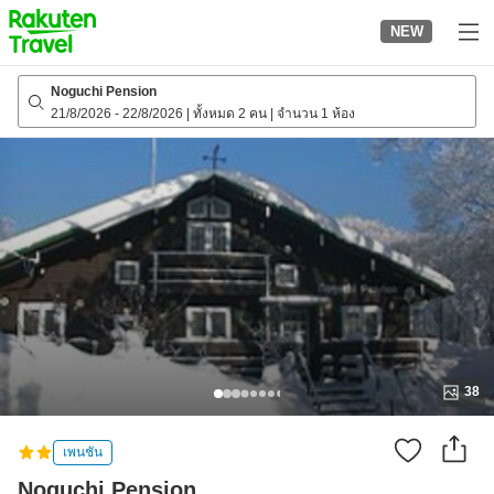
to
NEW
top
page
Noguchi Pension
21/8/2026
-
22/8/2026
|
ทั้งหมด 2 คน
|
จำนวน 1 ห้อง
38
เพนชัน
Noguchi Pension