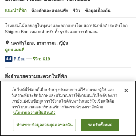
แนะนำที่พัก
ห้องพักและแพลนพัก
รีวิว
ข้อมูลเบื้องต้น
โรงแรมไม้ลอยอยู่ในทุ่งนาและออกแบบโดยสถาปนิกชื่อดังระดับโลก
Shigeru Ban เหมาะสำหรับทั้งธุรกิจและการพักผ่อน
นครสึรุโอกะ, ยามากาตะ, ญี่ปุ่น
ดูบนแผนที่
ดีเยี่ยม
รีวิว:
619
4.4
สิ่งอำนวยความสะดวกในที่พัก
ที่จอดรถ
ซาวน่า
เว็บไซต์นี้ใช้คุกกี้เพื่อปรับปรุงประสบการณ์ใช้งานของผู้ใช้ และ
ฟิตเนสยิม/ฟิตเนสคลับ
ร้านอาหาร
วิเคราะห์ประสิทธิภาพและปริมาณการใช้งานบนเว็บไซต์ของเรา
เรายังแบ่งปันข้อมูลการใช้งานไซต์กับพาร์ทเนอร์โซเชียลมีเดีย
การโฆษณาและพาร์ทเนอร์การวิเคราะห์ของเราอีกด้วย
หน้าแรก
ญี่ปุ่น
ยามากาตะ
นครสึรุโอกะ
นโยบายความเป็นส่วนตัว
Shonai Hotel Suiden Terrasse
ห้ามขายข้อมูลส่วนบุคคลของฉัน
ยอมรับทั้งหมด
ค้นหาห้องพัก