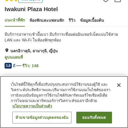
Iwakuni Plaza Hotel
แนะนำที่พัก
ห้องพักและแพลนพัก
รีวิว
ข้อมูลเบื้องต้น
มีบริการอาหารเช้ามื้อเบา มีบริการเชื่อมต่ออินเทอร์เน็ตแบบใช้สาย
LAN และ Wi-Fi ในห้องพักทุกห้อง
นครอิวาคุนิ, ยามากุจิ, ญี่ปุ่น
ดูบนแผนที่
ดี
รีวิว:
148
3.8
สิ่งอำนวยความสะดวกในที่พัก
เว็บไซต์นี้ใช้คุกกี้เพื่อปรับปรุงประสบการณ์ใช้งานของผู้ใช้ และ
วิเคราะห์ประสิทธิภาพและปริมาณการใช้งานบนเว็บไซต์ของเรา
ที่จอดรถ
สปา/บิวตี้ซาลอน
เรายังแบ่งปันข้อมูลการใช้งานไซต์กับพาร์ทเนอร์โซเชียลมีเดีย
ตู้จำหน่ายอัตโนมัติ
ร้านสะดวกซื้อ
การโฆษณาและพาร์ทเนอร์การวิเคราะห์ของเราอีกด้วย
นโยบายความเป็นส่วนตัว
หน้าแรก
ญี่ปุ่น
ยามากุจิ
นครอิวาคุนิ
Iwakuni Plaza Hotel
ห้ามขายข้อมูลส่วนบุคคลของฉัน
ยอมรับทั้งหมด
ค้นหาห้องพัก