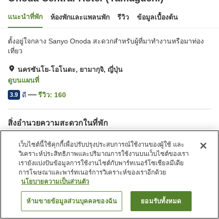
แนะนำที่พัก
ห้องพักและแพลนพัก
รีวิว
ข้อมูลเบื้องต้น
ตั้งอยู่ใจกลาง Sanyo Onoda สะดวกสำหรับผู้ที่มาทำงานหรือมาท่อง
เที่ยว
นครซันโย-โอโนดะ, ยามากุจิ, ญี่ปุ่น
ดูบนแผนที่
ดี
รีวิว:
160
3.9
สิ่งอำนวยความสะดวกในที่พัก
ที่จอดรถ
สปา/บิวตี้ซาลอน
เว็บไซต์นี้ใช้คุกกี้เพื่อปรับปรุงประสบการณ์ใช้งานของผู้ใช้ และ
ร้านอาหาร
ตู้จำหน่ายอัตโนมัติ
วิเคราะห์ประสิทธิภาพและปริมาณการใช้งานบนเว็บไซต์ของเรา
เรายังแบ่งปันข้อมูลการใช้งานไซต์กับพาร์ทเนอร์โซเชียลมีเดีย
การโฆษณาและพาร์ทเนอร์การวิเคราะห์ของเราอีกด้วย
หน้าแรก
ญี่ปุ่น
ยามากุจิ
นครซันโย-โอโนดะ
นโยบายความเป็นส่วนตัว
Onoda Central Hotel (Yamaguchi)
ห้ามขายข้อมูลส่วนบุคคลของฉัน
ยอมรับทั้งหมด
ค้นหาห้องพัก