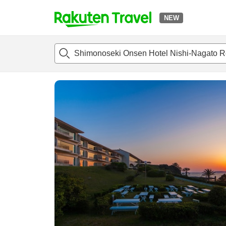
NEW
t
แนะนำที่พัก
ห้องพักและแพลนพัก
รีวิว
สิ่่งอำนวยความสะด
o
p
P
a
g
e
_
s
e
a
r
c
h