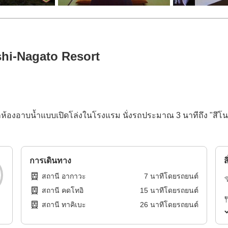
hi-Nagato Resort
้องอาบน้ำแบบเปิดโล่งในโรงแรม นั่งรถประมาณ 3 นาทีถึง "สึโนะช
การเดินทาง
ส
สถานี อากาวะ
7
นาทีโดย
รถยนต์
สถานี คดโทอิ
15
นาทีโดย
รถยนต์
สถานี ทาคิเบะ
26
นาทีโดย
รถยนต์