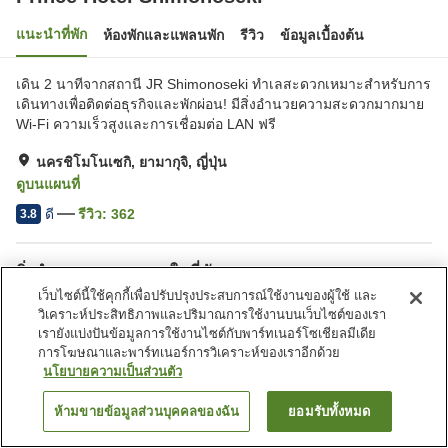
แนะนำที่พัก
ห้องพักและแพลนพัก
รีวิว
ข้อมูลเบื้องต้น
เดิน 2 นาทีจากสถานี JR Shimonoseki ทำเลสะดวกเหมาะสำหรับการ
เดินทางเพื่อติดต่อธุรกิจและพักผ่อน! มีสิ่งอำนวยความสะดวกมากมาย
Wi-Fi ความเร็วสูงและการเชื่อมต่อ LAN ฟรี
นครชิโมโนเซกิ, ยามากุจิ, ญี่ปุ่น
ดูบนแผนที่
ดี
รีวิว:
362
3.8
สิ่งอำนวยความสะดวกในที่พัก
เว็บไซต์นี้ใช้คุกกี้เพื่อปรับปรุงประสบการณ์ใช้งานของผู้ใช้ และ
ที่จอดรถ
สปา/บิวตี้ซาลอน
วิเคราะห์ประสิทธิภาพและปริมาณการใช้งานบนเว็บไซต์ของเรา
ตู้จำหน่ายอัตโนมัติ
บริการซักผ้า (มีค่าบริการ)
เรายังแบ่งปันข้อมูลการใช้งานไซต์กับพาร์ทเนอร์โซเชียลมีเดีย
การโฆษณาและพาร์ทเนอร์การวิเคราะห์ของเราอีกด้วย
นโยบายความเป็นส่วนตัว
หน้าแรก
ญี่ปุ่น
ยามากุจิ
นครชิโมโนเซกิ
Prince Hotel Shimonoseki
ห้ามขายข้อมูลส่วนบุคคลของฉัน
ยอมรับทั้งหมด
ค้นหาห้องพัก