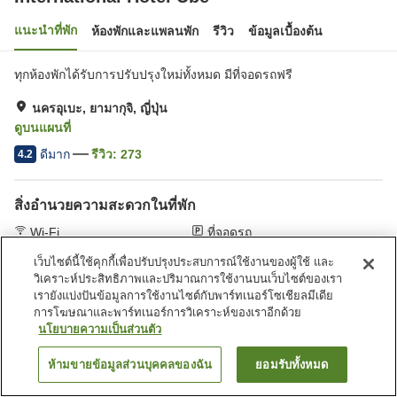
แนะนำที่พัก
ห้องพักและแพลนพัก
รีวิว
ข้อมูลเบื้องต้น
ทุกห้องพักได้รับการปรับปรุงใหม่ทั้งหมด มีที่จอดรถฟรี
นครอุเบะ, ยามากุจิ, ญี่ปุ่น
ดูบนแผนที่
ดีมาก
รีวิว:
273
4.2
สิ่งอำนวยความสะดวกในที่พัก
Wi-Fi
ที่จอดรถ
ร้านอาหาร
เลานจ์
เว็บไซต์นี้ใช้คุกกี้เพื่อปรับปรุงประสบการณ์ใช้งานของผู้ใช้ และ
วิเคราะห์ประสิทธิภาพและปริมาณการใช้งานบนเว็บไซต์ของเรา
เรายังแบ่งปันข้อมูลการใช้งานไซต์กับพาร์ทเนอร์โซเชียลมีเดีย
หน้าแรก
ญี่ปุ่น
ยามากุจิ
นครอุเบะ
International Hotel Ube
การโฆษณาและพาร์ทเนอร์การวิเคราะห์ของเราอีกด้วย
นโยบายความเป็นส่วนตัว
ห้ามขายข้อมูลส่วนบุคคลของฉัน
ยอมรับทั้งหมด
ค้นหาห้องพัก