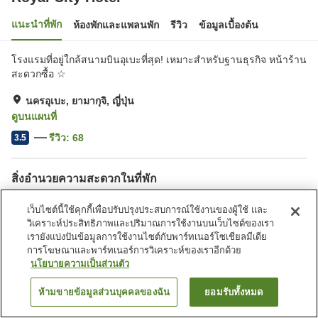
แนะนำที่พัก
ห้องพักและแพลนพัก
รีวิว
ข้อมูลเบื้องต้น
โรงแรมที่อยู่ใกล้สนามบินอุเบะที่สุด! เหมาะสำหรับฐานธุรกิจ หน้าร้าน
สะดวกซื้อ ☆
นครอุเบะ, ยามากุจิ, ญี่ปุ่น
ดูบนแผนที่
รีวิว:
68
3.5
สิ่งอำนวยความสะดวกในที่พัก
ที่จอดรถ
มุมอิซากายะ
เว็บไซต์นี้ใช้คุกกี้เพื่อปรับปรุงประสบการณ์ใช้งานของผู้ใช้ และ
ตู้จำหน่ายอัตโนมัติ
ห้องจัดเลี้ยง
วิเคราะห์ประสิทธิภาพและปริมาณการใช้งานบนเว็บไซต์ของเรา
เรายังแบ่งปันข้อมูลการใช้งานไซต์กับพาร์ทเนอร์โซเชียลมีเดีย
การโฆษณาและพาร์ทเนอร์การวิเคราะห์ของเราอีกด้วย
หน้าแรก
ญี่ปุ่น
ยามากุจิ
นครอุเบะ
Royal City Hotel
นโยบายความเป็นส่วนตัว
ห้ามขายข้อมูลส่วนบุคคลของฉัน
ยอมรับทั้งหมด
ค้นหาห้องพัก