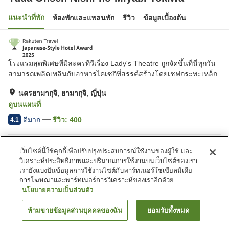
แนะนำที่พัก
ห้องพักและแพลนพัก
รีวิว
ข้อมูลเบื้องต้น
โรงแรมสุดพิเศษที่มีละครทีวีเรื่อง Lady's Theatre ถูกจัดขึ้นที่นี่ทุกวัน
สามารถเพลิดเพลินกับอาหารไคเซกิที่สรรค์สร้างโดยเชฟกระทะเหล็ก
นครยามากุจิ, ยามากุจิ, ญี่ปุ่น
ดูบนแผนที่
ดีมาก
รีวิว:
400
4.1
สิ่งอำนวยความสะดวกในที่พัก
เว็บไซต์นี้ใช้คุกกี้เพื่อปรับปรุงประสบการณ์ใช้งานของผู้ใช้ และ
วิเคราะห์ประสิทธิภาพและปริมาณการใช้งานบนเว็บไซต์ของเรา
ที่จอดรถ
สปา/บิวตี้ซาลอน
เรายังแบ่งปันข้อมูลการใช้งานไซต์กับพาร์ทเนอร์โซเชียลมีเดีย
ร้านอาหาร
เลานจ์
การโฆษณาและพาร์ทเนอร์การวิเคราะห์ของเราอีกด้วย
นโยบายความเป็นส่วนตัว
หน้าแรก
ญี่ปุ่น
ยามากุจิ
นครยามากุจิ
ห้ามขายข้อมูลส่วนบุคคลของฉัน
ยอมรับทั้งหมด
Yuda Onsen Nishi-no-Miyabi Tokiwa
ค้นหาห้องพัก