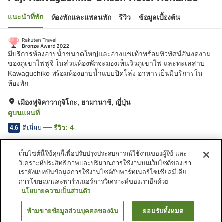
แนะนำที่พัก
ห้องพักและแพลนพัก
รีวิว
ข้อมูลเบื้องต้น
มีบริการห้องอาบน้ำขนาดใหญ่และอ่างแช่เท้าพร้อมทิวทัศน์อันงดงาม
ของภูเขาไฟฟูจิ ในส่วนห้องพักจะมองเห็นวิวภูเขาไฟ และทะเลสาบ
Kawaguchiko พร้อมห้องอาบน้ำแบบปิดโล่ง อาหารเย็นมีบริการใน
ห้องพัก
เมืองฟูจิคาวากุจิโกะ, ยามานาชิ, ญี่ปุ่น
ดูบนแผนที่
ดีเยี่ยม
รีวิว:
4
4.6
เว็บไซต์นี้ใช้คุกกี้เพื่อปรับปรุงประสบการณ์ใช้งานของผู้ใช้ และ
สิ่งอำนวยความสะดวกในที่พัก
วิเคราะห์ประสิทธิภาพและปริมาณการใช้งานบนเว็บไซต์ของเรา
บริการรับส่ง
บริการส่งสินค้า
เรายังแบ่งปันข้อมูลการใช้งานไซต์กับพาร์ทเนอร์โซเชียลมีเดีย
บริการโทรปลุก
อาหารพิเศษ (ผู้มีอาการแพ้)
การโฆษณาและพาร์ทเนอร์การวิเคราะห์ของเราอีกด้วย
นโยบายความเป็นส่วนตัว
หน้าแรก
ญี่ปุ่น
ยามานาชิ
เมืองฟูจิคาวากุจิโกะ
ห้ามขายข้อมูลส่วนบุคคลของฉัน
ยอมรับทั้งหมด
ค้นหาห้องพัก
Fuji Kawaguchiko Onsen Hotel Konanso